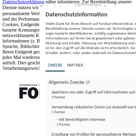
Datenschutzerklärung
näher informieren.
Zur Bereitstellung unserer
Dienste nutzen wir Technologien von
. Zwecke:
Partnern (5)
personalisierte Werbung und Inhalte, Messung von Werbeleistung
Datenschutzinformation
und der Performance von Inhalten sowie Zielgruppenforschung.
Vielen Dank für Ihren Besuch auf fondsprofessionell.at
Cookies, Endgeräte- oder ähnliche Online-Kennungen (z. B. login-
Bereitstellung unserer Dienste nutzen wir Technologien
basierte Kennungen, zufällig generierte Kennungen,
Login-basierte Identifikatoren, zufällig zugewiesene Id
netzwerkbasierte Kennungen) können zusammen mit anderen
Informationen auf Ihrem Gerät gespeichert oder gelese
Informationen (z. B. Browsertyp und Browserinformationen,
Werbung und Inhalte, Messung von Werbeleistung und d
Sprache, Bildschirmgröße, unterstützte Technologien usw.) auf
ist für den Zugriff auf die Website nicht erforderlich. S
Ihrem Endgerät gespeichert oder von dort ausgelesen werden, um es
Schalter ändern, oder später jederzeit via Datenschutzer
jedes Mal wiederzuerkennen, wenn es eine App oder einer Webseite
aufruft. Dies geschieht für einen oder mehrere der hier aufgeführten
ZWECKE
PARTNER
Verarbeitungszwecke.
Allgemein Zwecke
(7)
Speichern von oder Zugriff auf Informationen au
3 Partner
FONDS professionell
Verwendung reduzierter Daten zur Auswahl von
1 Partner
- mit berechtigtem Interesse
1 Partner
Erstellung von Profilen für personalisierte Werbu