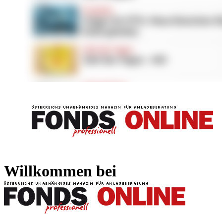
FONDS professionell
FONDS professi
Willkommen bei