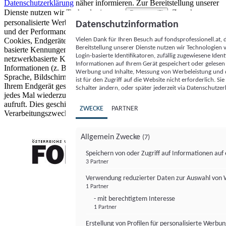
Datenschutzerklärung
näher informieren.
Zur Bereitstellung unserer
Dienste nutzen wir Technologien von
. Zwecke:
Partnern (5)
personalisierte Werbung und Inhalte, Messung von Werbeleistung
Datenschutzinformation
und der Performance von Inhalten sowie Zielgruppenforschung.
Vielen Dank für Ihren Besuch auf fondsprofessionell.at
Cookies, Endgeräte- oder ähnliche Online-Kennungen (z. B. login-
Bereitstellung unserer Dienste nutzen wir Technologien
basierte Kennungen, zufällig generierte Kennungen,
Login-basierte Identifikatoren, zufällig zugewiesene Id
netzwerkbasierte Kennungen) können zusammen mit anderen
Informationen auf Ihrem Gerät gespeichert oder gelese
Informationen (z. B. Browsertyp und Browserinformationen,
Werbung und Inhalte, Messung von Werbeleistung und d
Sprache, Bildschirmgröße, unterstützte Technologien usw.) auf
ist für den Zugriff auf die Website nicht erforderlich. S
Ihrem Endgerät gespeichert oder von dort ausgelesen werden, um es
Schalter ändern, oder später jederzeit via Datenschutzer
jedes Mal wiederzuerkennen, wenn es eine App oder einer Webseite
aufruft. Dies geschieht für einen oder mehrere der hier aufgeführten
ZWECKE
PARTNER
Verarbeitungszwecke.
Allgemein Zwecke
(7)
Speichern von oder Zugriff auf Informationen au
3 Partner
FONDS professionell
Verwendung reduzierter Daten zur Auswahl von
1 Partner
- mit berechtigtem Interesse
1 Partner
Erstellung von Profilen für personalisierte Werbu