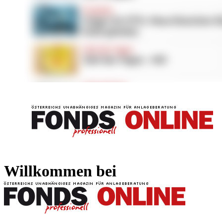
FONDS professionell
FONDS professi
Willkommen bei