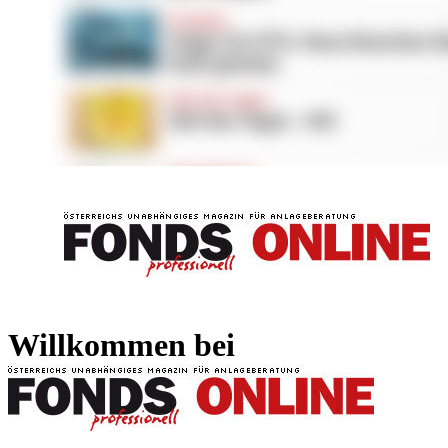
FONDS professionell
FONDS professi
Willkommen bei