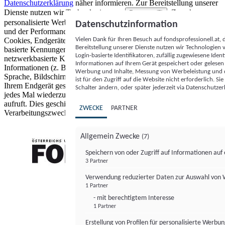
Datenschutzerklärung
näher informieren.
Zur Bereitstellung unserer
Dienste nutzen wir Technologien von
. Zwecke:
Partnern (5)
personalisierte Werbung und Inhalte, Messung von Werbeleistung
Datenschutzinformation
und der Performance von Inhalten sowie Zielgruppenforschung.
Vielen Dank für Ihren Besuch auf fondsprofessionell.at
Cookies, Endgeräte- oder ähnliche Online-Kennungen (z. B. login-
Bereitstellung unserer Dienste nutzen wir Technologien
basierte Kennungen, zufällig generierte Kennungen,
Login-basierte Identifikatoren, zufällig zugewiesene Id
netzwerkbasierte Kennungen) können zusammen mit anderen
Informationen auf Ihrem Gerät gespeichert oder gelese
Informationen (z. B. Browsertyp und Browserinformationen,
Werbung und Inhalte, Messung von Werbeleistung und d
Sprache, Bildschirmgröße, unterstützte Technologien usw.) auf
ist für den Zugriff auf die Website nicht erforderlich. S
Ihrem Endgerät gespeichert oder von dort ausgelesen werden, um es
Schalter ändern, oder später jederzeit via Datenschutzer
jedes Mal wiederzuerkennen, wenn es eine App oder einer Webseite
aufruft. Dies geschieht für einen oder mehrere der hier aufgeführten
ZWECKE
PARTNER
Verarbeitungszwecke.
Allgemein Zwecke
(7)
Speichern von oder Zugriff auf Informationen au
3 Partner
FONDS professionell
Verwendung reduzierter Daten zur Auswahl von
1 Partner
- mit berechtigtem Interesse
1 Partner
Erstellung von Profilen für personalisierte Werbu