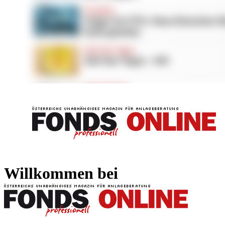
FONDS professionell
FONDS professi
Willkommen bei