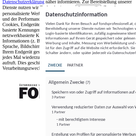
Datenschutzerklärung
näher informieren.
Zur Bereitstellung unserer
Dienste nutzen wir Technologien von
. Zwecke:
Partnern (5)
personalisierte Werbung und Inhalte, Messung von Werbeleistung
Datenschutzinformation
und der Performance von Inhalten sowie Zielgruppenforschung.
Vielen Dank für Ihren Besuch auf fondsprofessionell.at
Cookies, Endgeräte- oder ähnliche Online-Kennungen (z. B. login-
Bereitstellung unserer Dienste nutzen wir Technologien
basierte Kennungen, zufällig generierte Kennungen,
Login-basierte Identifikatoren, zufällig zugewiesene Id
netzwerkbasierte Kennungen) können zusammen mit anderen
Informationen auf Ihrem Gerät gespeichert oder gelese
Informationen (z. B. Browsertyp und Browserinformationen,
Werbung und Inhalte, Messung von Werbeleistung und d
Sprache, Bildschirmgröße, unterstützte Technologien usw.) auf
ist für den Zugriff auf die Website nicht erforderlich. S
Ihrem Endgerät gespeichert oder von dort ausgelesen werden, um es
Schalter ändern, oder später jederzeit via Datenschutzer
jedes Mal wiederzuerkennen, wenn es eine App oder einer Webseite
aufruft. Dies geschieht für einen oder mehrere der hier aufgeführten
ZWECKE
PARTNER
Verarbeitungszwecke.
Allgemein Zwecke
(7)
Speichern von oder Zugriff auf Informationen au
3 Partner
FONDS professionell
Verwendung reduzierter Daten zur Auswahl von
1 Partner
- mit berechtigtem Interesse
1 Partner
Erstellung von Profilen für personalisierte Werbu