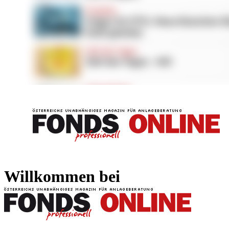
FONDS professionell
FONDS professi
Willkommen bei