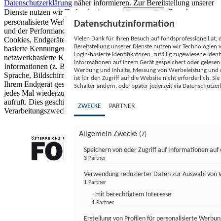
Datenschutzerklärung
näher informieren.
Zur Bereitstellung unserer
Dienste nutzen wir Technologien von
. Zwecke:
Partnern (5)
personalisierte Werbung und Inhalte, Messung von Werbeleistung
Datenschutzinformation
und der Performance von Inhalten sowie Zielgruppenforschung.
Vielen Dank für Ihren Besuch auf fondsprofessionell.at
Cookies, Endgeräte- oder ähnliche Online-Kennungen (z. B. login-
Bereitstellung unserer Dienste nutzen wir Technologien
basierte Kennungen, zufällig generierte Kennungen,
Login-basierte Identifikatoren, zufällig zugewiesene Id
netzwerkbasierte Kennungen) können zusammen mit anderen
Informationen auf Ihrem Gerät gespeichert oder gelese
Informationen (z. B. Browsertyp und Browserinformationen,
Werbung und Inhalte, Messung von Werbeleistung und d
Sprache, Bildschirmgröße, unterstützte Technologien usw.) auf
ist für den Zugriff auf die Website nicht erforderlich. S
Ihrem Endgerät gespeichert oder von dort ausgelesen werden, um es
Schalter ändern, oder später jederzeit via Datenschutzer
jedes Mal wiederzuerkennen, wenn es eine App oder einer Webseite
aufruft. Dies geschieht für einen oder mehrere der hier aufgeführten
ZWECKE
PARTNER
Verarbeitungszwecke.
Allgemein Zwecke
(7)
Speichern von oder Zugriff auf Informationen au
3 Partner
FONDS professionell
Verwendung reduzierter Daten zur Auswahl von
1 Partner
- mit berechtigtem Interesse
1 Partner
Erstellung von Profilen für personalisierte Werbu