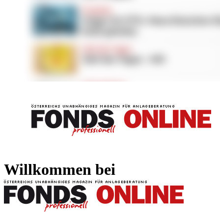
FONDS professionell
FONDS professi
Willkommen bei