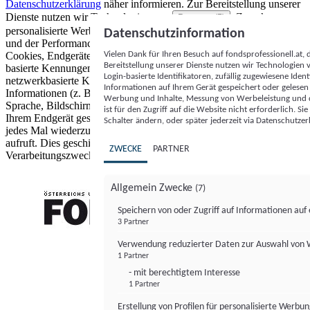
Datenschutzerklärung
näher informieren.
Zur Bereitstellung unserer
Dienste nutzen wir Technologien von
. Zwecke:
Partnern (5)
personalisierte Werbung und Inhalte, Messung von Werbeleistung
Datenschutzinformation
und der Performance von Inhalten sowie Zielgruppenforschung.
Vielen Dank für Ihren Besuch auf fondsprofessionell.at
Cookies, Endgeräte- oder ähnliche Online-Kennungen (z. B. login-
Bereitstellung unserer Dienste nutzen wir Technologien
basierte Kennungen, zufällig generierte Kennungen,
Login-basierte Identifikatoren, zufällig zugewiesene Id
netzwerkbasierte Kennungen) können zusammen mit anderen
Informationen auf Ihrem Gerät gespeichert oder gelese
Informationen (z. B. Browsertyp und Browserinformationen,
Werbung und Inhalte, Messung von Werbeleistung und d
Sprache, Bildschirmgröße, unterstützte Technologien usw.) auf
ist für den Zugriff auf die Website nicht erforderlich. S
Ihrem Endgerät gespeichert oder von dort ausgelesen werden, um es
Schalter ändern, oder später jederzeit via Datenschutzer
jedes Mal wiederzuerkennen, wenn es eine App oder einer Webseite
aufruft. Dies geschieht für einen oder mehrere der hier aufgeführten
ZWECKE
PARTNER
Verarbeitungszwecke.
Allgemein Zwecke
(7)
Speichern von oder Zugriff auf Informationen au
3 Partner
FONDS professionell
Verwendung reduzierter Daten zur Auswahl von
1 Partner
- mit berechtigtem Interesse
1 Partner
Erstellung von Profilen für personalisierte Werbu