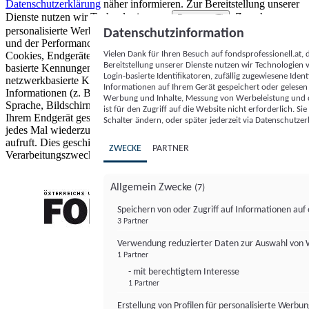
Datenschutzerklärung
näher informieren.
Zur Bereitstellung unserer
Dienste nutzen wir Technologien von
. Zwecke:
Partnern (5)
personalisierte Werbung und Inhalte, Messung von Werbeleistung
Datenschutzinformation
und der Performance von Inhalten sowie Zielgruppenforschung.
Vielen Dank für Ihren Besuch auf fondsprofessionell.at
Cookies, Endgeräte- oder ähnliche Online-Kennungen (z. B. login-
Bereitstellung unserer Dienste nutzen wir Technologien
basierte Kennungen, zufällig generierte Kennungen,
Login-basierte Identifikatoren, zufällig zugewiesene Id
netzwerkbasierte Kennungen) können zusammen mit anderen
Informationen auf Ihrem Gerät gespeichert oder gelese
Informationen (z. B. Browsertyp und Browserinformationen,
Werbung und Inhalte, Messung von Werbeleistung und d
Sprache, Bildschirmgröße, unterstützte Technologien usw.) auf
ist für den Zugriff auf die Website nicht erforderlich. S
Ihrem Endgerät gespeichert oder von dort ausgelesen werden, um es
Schalter ändern, oder später jederzeit via Datenschutzer
jedes Mal wiederzuerkennen, wenn es eine App oder einer Webseite
aufruft. Dies geschieht für einen oder mehrere der hier aufgeführten
ZWECKE
PARTNER
Verarbeitungszwecke.
Allgemein Zwecke
(7)
Speichern von oder Zugriff auf Informationen au
3 Partner
FONDS professionell
Verwendung reduzierter Daten zur Auswahl von
1 Partner
- mit berechtigtem Interesse
1 Partner
Erstellung von Profilen für personalisierte Werbu