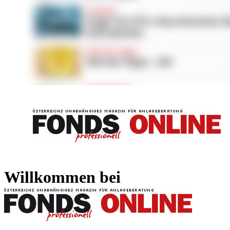
FONDS professionell
FONDS professi
Willkommen bei