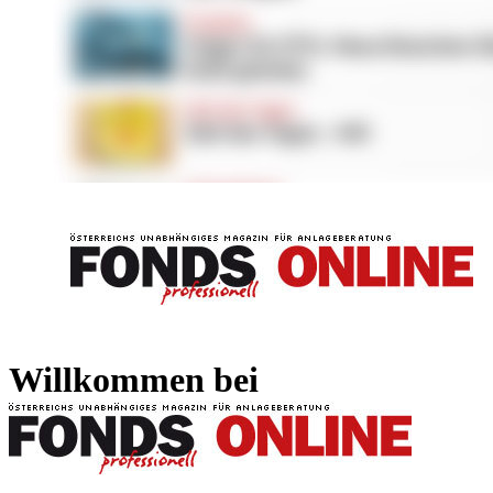
FONDS professionell
FONDS professi
Willkommen bei