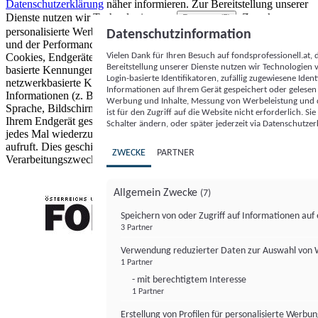
Datenschutzerklärung
näher informieren.
Zur Bereitstellung unserer
Dienste nutzen wir Technologien von
. Zwecke:
Partnern (5)
personalisierte Werbung und Inhalte, Messung von Werbeleistung
Datenschutzinformation
und der Performance von Inhalten sowie Zielgruppenforschung.
Vielen Dank für Ihren Besuch auf fondsprofessionell.at
Cookies, Endgeräte- oder ähnliche Online-Kennungen (z. B. login-
Bereitstellung unserer Dienste nutzen wir Technologien
basierte Kennungen, zufällig generierte Kennungen,
Login-basierte Identifikatoren, zufällig zugewiesene Id
netzwerkbasierte Kennungen) können zusammen mit anderen
Informationen auf Ihrem Gerät gespeichert oder gelese
Informationen (z. B. Browsertyp und Browserinformationen,
Werbung und Inhalte, Messung von Werbeleistung und d
Sprache, Bildschirmgröße, unterstützte Technologien usw.) auf
ist für den Zugriff auf die Website nicht erforderlich. S
Ihrem Endgerät gespeichert oder von dort ausgelesen werden, um es
Schalter ändern, oder später jederzeit via Datenschutzer
jedes Mal wiederzuerkennen, wenn es eine App oder einer Webseite
aufruft. Dies geschieht für einen oder mehrere der hier aufgeführten
ZWECKE
PARTNER
Verarbeitungszwecke.
Allgemein Zwecke
(7)
Speichern von oder Zugriff auf Informationen au
3 Partner
FONDS professionell
Verwendung reduzierter Daten zur Auswahl von
1 Partner
- mit berechtigtem Interesse
1 Partner
Erstellung von Profilen für personalisierte Werbu