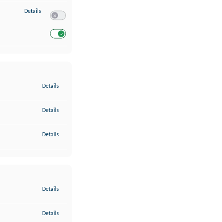
zu Entwicklung und Verbesserung der Angebote
Details
Switch zum Einwilligen bzw. Ablehnen des Dienstes Entwickl
Switch zum Einwilligen bzw. Ablehnen des Dienstes Entwicklu
zu Gewährleistung der Sicherheit, Verhinderung und Aufdeckung v
Details
zu Bereitstellung und Anzeige von Werbung und Inhalten
Details
zu Ihre Entscheidungen zum Datenschutz speichern und übermittel
Details
zu Abgleichung und Kombination von Daten aus unterschiedlichen 
Details
zu Verknüpfung verschiedener Endgeräte
Details