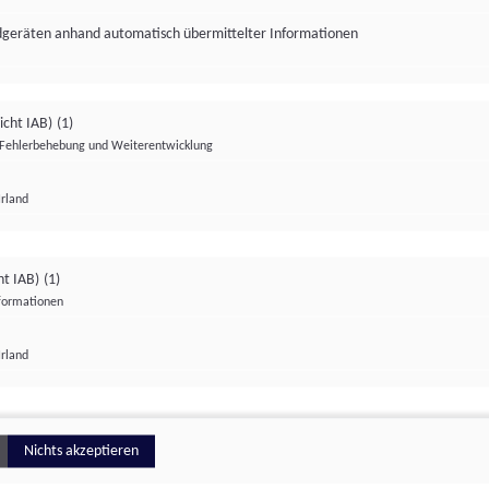
ndgeräten anhand automatisch übermittelter Informationen
icht IAB)
(1)
Fehlerbehebung und Weiterentwicklung
Irland
Impressum
Datenschutzerklärung
Datenschutzeinstellungen
ht IAB)
(1)
nformationen
Irland
ionell
Nichts akzeptieren