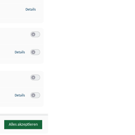
zu Identifikation von Endgeräten anhand automatisch übermittelte
Details
Switch zum Einwilligen bzw. Ablehnen der Kategorie Analyse / 
zu Google Analytics
Details
Switch zum Einwilligen bzw. Ablehnen des Dienstes Google Ana
Switch zum Einwilligen bzw. Ablehnen der Kategorie Sonstige 
zu YouTube
Details
Switch zum Einwilligen bzw. Ablehnen des Dienstes YouTube
Alles akzeptieren