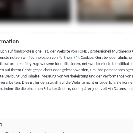
rmation
such auf fondsprofessionell.at, der Website von FONDS professionell Multimedia
ienste nutzen wir Technologien von
Partnern (4)
. Cookies, Geräte- oder ähnliche
entifikatoren, zufällig zugewiesene Identifikatoren, netzwerkbasierte Identifik
en auf Ihrem Gerät gespeichert oder gelesen werden, um Ihre personenbezogen
rte Werbung und Inhalte, Messung von Werbeleistung und der Performance von 
erarbeiten. Dies ist für den Zugriff auf die Website nicht erforderlich. Sie können
, indem Sie die einzelnen Schalter ändern, oder später jederzeit via Datenschu
7)