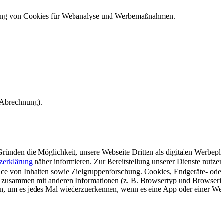
ndung von Cookies für Webanalyse und Werbemaßnahmen.
e Abrechnung).
ünden die Möglichkeit, unsere Webseite Dritten als digitalen Werbeplat
zerklärung
näher informieren.
Zur Bereitstellung unserer Dienste nutz
e von Inhalten sowie Zielgruppenforschung. Cookies, Endgeräte- ode
 zusammen mit anderen Informationen (z. B. Browsertyp und Browserin
n, um es jedes Mal wiederzuerkennen, wenn es eine App oder einer Webs