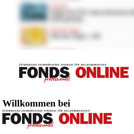
FONDS professionell
FONDS professi
Willkommen bei