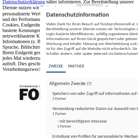
Datenschutzerklärung
näher informieren.
Zur Bereitstellung unserer
Dienste nutzen wir Technologien von
. Zwecke:
Partnern (5)
personalisierte Werbung und Inhalte, Messung von Werbeleistung
Datenschutzinformation
und der Performance von Inhalten sowie Zielgruppenforschung.
Vielen Dank für Ihren Besuch auf fondsprofessionell.at
Cookies, Endgeräte- oder ähnliche Online-Kennungen (z. B. login-
Bereitstellung unserer Dienste nutzen wir Technologien
basierte Kennungen, zufällig generierte Kennungen,
Login-basierte Identifikatoren, zufällig zugewiesene Id
netzwerkbasierte Kennungen) können zusammen mit anderen
Informationen auf Ihrem Gerät gespeichert oder gelese
Informationen (z. B. Browsertyp und Browserinformationen,
Werbung und Inhalte, Messung von Werbeleistung und d
Sprache, Bildschirmgröße, unterstützte Technologien usw.) auf
ist für den Zugriff auf die Website nicht erforderlich. S
Ihrem Endgerät gespeichert oder von dort ausgelesen werden, um es
Schalter ändern, oder später jederzeit via Datenschutzer
jedes Mal wiederzuerkennen, wenn es eine App oder einer Webseite
aufruft. Dies geschieht für einen oder mehrere der hier aufgeführten
ZWECKE
PARTNER
Verarbeitungszwecke.
Allgemein Zwecke
(7)
Speichern von oder Zugriff auf Informationen au
3 Partner
FONDS professionell
Verwendung reduzierter Daten zur Auswahl von
1 Partner
- mit berechtigtem Interesse
1 Partner
Erstellung von Profilen für personalisierte Werbu