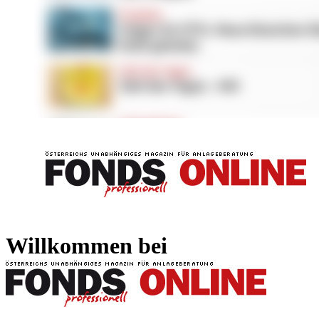
FONDS professionell
FONDS professi
Willkommen bei