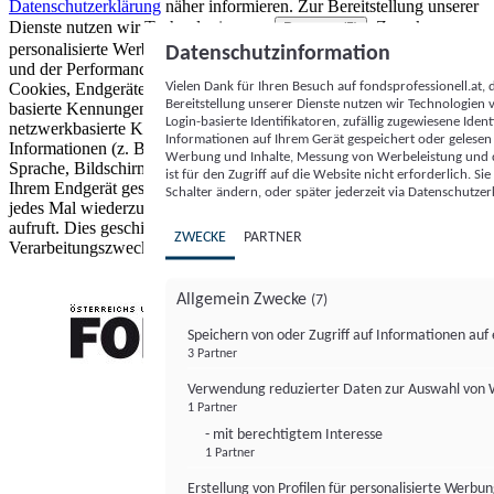
Datenschutzerklärung
näher informieren.
Zur Bereitstellung unserer
Dienste nutzen wir Technologien von
. Zwecke:
Partnern (5)
personalisierte Werbung und Inhalte, Messung von Werbeleistung
Datenschutzinformation
und der Performance von Inhalten sowie Zielgruppenforschung.
Vielen Dank für Ihren Besuch auf fondsprofessionell.at
Cookies, Endgeräte- oder ähnliche Online-Kennungen (z. B. login-
Bereitstellung unserer Dienste nutzen wir Technologien
basierte Kennungen, zufällig generierte Kennungen,
Login-basierte Identifikatoren, zufällig zugewiesene Id
netzwerkbasierte Kennungen) können zusammen mit anderen
Informationen auf Ihrem Gerät gespeichert oder gelese
Informationen (z. B. Browsertyp und Browserinformationen,
Werbung und Inhalte, Messung von Werbeleistung und d
Sprache, Bildschirmgröße, unterstützte Technologien usw.) auf
ist für den Zugriff auf die Website nicht erforderlich. S
Ihrem Endgerät gespeichert oder von dort ausgelesen werden, um es
Schalter ändern, oder später jederzeit via Datenschutzer
jedes Mal wiederzuerkennen, wenn es eine App oder einer Webseite
aufruft. Dies geschieht für einen oder mehrere der hier aufgeführten
ZWECKE
PARTNER
Verarbeitungszwecke.
Allgemein Zwecke
(7)
Speichern von oder Zugriff auf Informationen au
3 Partner
FONDS professionell
Verwendung reduzierter Daten zur Auswahl von
1 Partner
- mit berechtigtem Interesse
1 Partner
Erstellung von Profilen für personalisierte Werbu