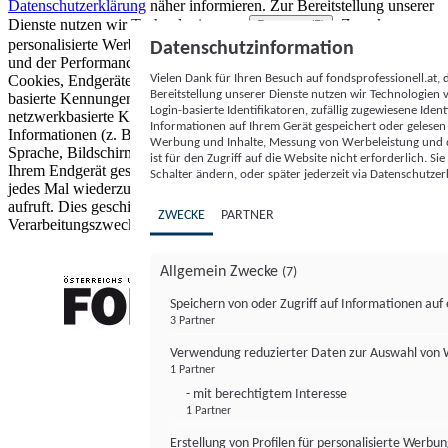
Datenschutzerklärung
näher informieren.
Zur Bereitstellung unserer
Dienste nutzen wir Technologien von
. Zwecke:
Partnern (5)
personalisierte Werbung und Inhalte, Messung von Werbeleistung
Datenschutzinformation
und der Performance von Inhalten sowie Zielgruppenforschung.
Vielen Dank für Ihren Besuch auf fondsprofessionell.at
Cookies, Endgeräte- oder ähnliche Online-Kennungen (z. B. login-
Bereitstellung unserer Dienste nutzen wir Technologien
basierte Kennungen, zufällig generierte Kennungen,
Login-basierte Identifikatoren, zufällig zugewiesene Id
netzwerkbasierte Kennungen) können zusammen mit anderen
Informationen auf Ihrem Gerät gespeichert oder gelese
Informationen (z. B. Browsertyp und Browserinformationen,
Werbung und Inhalte, Messung von Werbeleistung und d
Sprache, Bildschirmgröße, unterstützte Technologien usw.) auf
ist für den Zugriff auf die Website nicht erforderlich. S
Ihrem Endgerät gespeichert oder von dort ausgelesen werden, um es
Schalter ändern, oder später jederzeit via Datenschutzer
jedes Mal wiederzuerkennen, wenn es eine App oder einer Webseite
aufruft. Dies geschieht für einen oder mehrere der hier aufgeführten
ZWECKE
PARTNER
Verarbeitungszwecke.
Allgemein Zwecke
(7)
Speichern von oder Zugriff auf Informationen au
3 Partner
FONDS professionell
Verwendung reduzierter Daten zur Auswahl von
1 Partner
- mit berechtigtem Interesse
1 Partner
Erstellung von Profilen für personalisierte Werbu