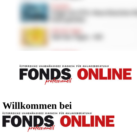
FONDS professionell
FONDS professi
Willkommen bei