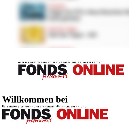
FONDS professionell
FONDS professi
Willkommen bei