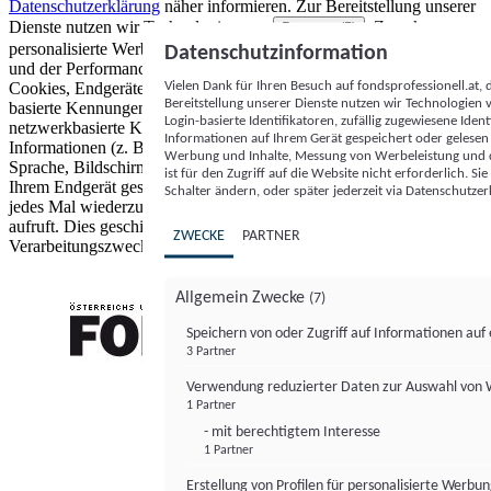
Datenschutzerklärung
näher informieren.
Zur Bereitstellung unserer
Dienste nutzen wir Technologien von
. Zwecke:
Partnern (5)
personalisierte Werbung und Inhalte, Messung von Werbeleistung
Datenschutzinformation
und der Performance von Inhalten sowie Zielgruppenforschung.
Vielen Dank für Ihren Besuch auf fondsprofessionell.at
Cookies, Endgeräte- oder ähnliche Online-Kennungen (z. B. login-
Bereitstellung unserer Dienste nutzen wir Technologien
basierte Kennungen, zufällig generierte Kennungen,
Login-basierte Identifikatoren, zufällig zugewiesene Id
netzwerkbasierte Kennungen) können zusammen mit anderen
Informationen auf Ihrem Gerät gespeichert oder gelese
Informationen (z. B. Browsertyp und Browserinformationen,
Werbung und Inhalte, Messung von Werbeleistung und d
Sprache, Bildschirmgröße, unterstützte Technologien usw.) auf
ist für den Zugriff auf die Website nicht erforderlich. S
Ihrem Endgerät gespeichert oder von dort ausgelesen werden, um es
Schalter ändern, oder später jederzeit via Datenschutzer
jedes Mal wiederzuerkennen, wenn es eine App oder einer Webseite
aufruft. Dies geschieht für einen oder mehrere der hier aufgeführten
ZWECKE
PARTNER
Verarbeitungszwecke.
Allgemein Zwecke
(7)
Speichern von oder Zugriff auf Informationen au
3 Partner
FONDS professionell
Verwendung reduzierter Daten zur Auswahl von
1 Partner
- mit berechtigtem Interesse
1 Partner
Erstellung von Profilen für personalisierte Werbu