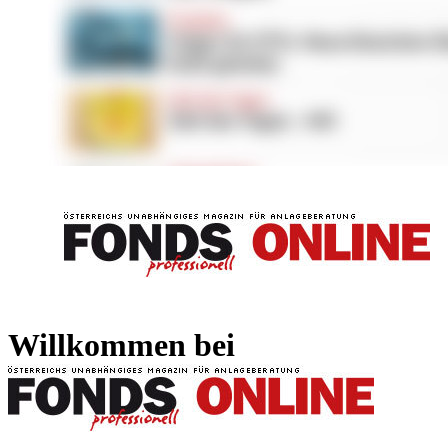
FONDS professionell
FONDS professi
Willkommen bei