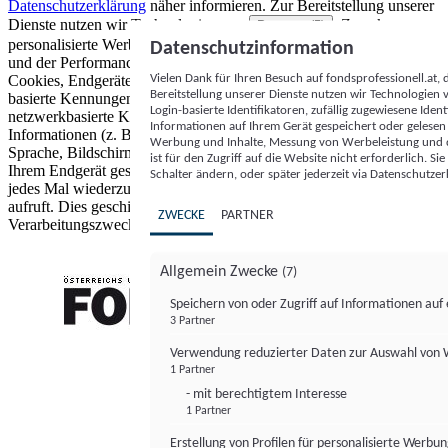
Datenschutzerklärung
näher informieren.
Zur Bereitstellung unserer
Dienste nutzen wir Technologien von
. Zwecke:
Partnern (5)
personalisierte Werbung und Inhalte, Messung von Werbeleistung
Datenschutzinformation
und der Performance von Inhalten sowie Zielgruppenforschung.
Vielen Dank für Ihren Besuch auf fondsprofessionell.at
Cookies, Endgeräte- oder ähnliche Online-Kennungen (z. B. login-
Bereitstellung unserer Dienste nutzen wir Technologien
basierte Kennungen, zufällig generierte Kennungen,
Login-basierte Identifikatoren, zufällig zugewiesene Id
netzwerkbasierte Kennungen) können zusammen mit anderen
Informationen auf Ihrem Gerät gespeichert oder gelese
Informationen (z. B. Browsertyp und Browserinformationen,
Werbung und Inhalte, Messung von Werbeleistung und d
Sprache, Bildschirmgröße, unterstützte Technologien usw.) auf
ist für den Zugriff auf die Website nicht erforderlich. S
Ihrem Endgerät gespeichert oder von dort ausgelesen werden, um es
Schalter ändern, oder später jederzeit via Datenschutzer
jedes Mal wiederzuerkennen, wenn es eine App oder einer Webseite
aufruft. Dies geschieht für einen oder mehrere der hier aufgeführten
ZWECKE
PARTNER
Verarbeitungszwecke.
Allgemein Zwecke
(7)
Speichern von oder Zugriff auf Informationen au
3 Partner
FONDS professionell
Verwendung reduzierter Daten zur Auswahl von
1 Partner
- mit berechtigtem Interesse
1 Partner
Erstellung von Profilen für personalisierte Werbu