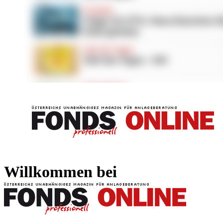
FONDS professionell
FONDS professi
Willkommen bei