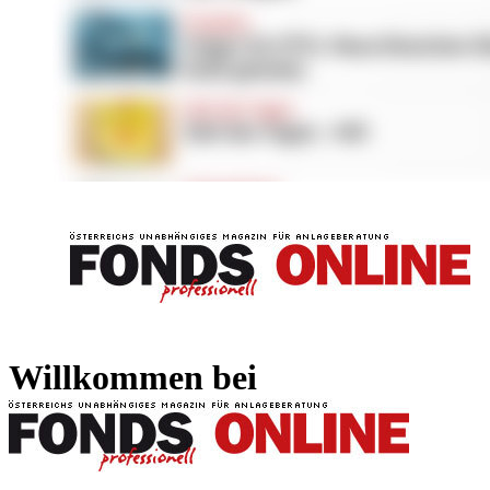
FONDS professionell
FONDS professi
Willkommen bei