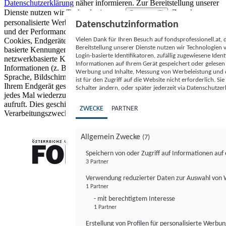
Datenschutzerklärung
näher informieren.
Zur Bereitstellung unserer
Dienste nutzen wir Technologien von
. Zwecke:
Partnern (5)
personalisierte Werbung und Inhalte, Messung von Werbeleistung
Datenschutzinformation
und der Performance von Inhalten sowie Zielgruppenforschung.
Vielen Dank für Ihren Besuch auf fondsprofessionell.at
Cookies, Endgeräte- oder ähnliche Online-Kennungen (z. B. login-
Bereitstellung unserer Dienste nutzen wir Technologien
basierte Kennungen, zufällig generierte Kennungen,
Login-basierte Identifikatoren, zufällig zugewiesene Id
netzwerkbasierte Kennungen) können zusammen mit anderen
Informationen auf Ihrem Gerät gespeichert oder gelese
Informationen (z. B. Browsertyp und Browserinformationen,
Werbung und Inhalte, Messung von Werbeleistung und d
Sprache, Bildschirmgröße, unterstützte Technologien usw.) auf
ist für den Zugriff auf die Website nicht erforderlich. S
Ihrem Endgerät gespeichert oder von dort ausgelesen werden, um es
Schalter ändern, oder später jederzeit via Datenschutzer
jedes Mal wiederzuerkennen, wenn es eine App oder einer Webseite
aufruft. Dies geschieht für einen oder mehrere der hier aufgeführten
ZWECKE
PARTNER
Verarbeitungszwecke.
Allgemein Zwecke
(7)
Speichern von oder Zugriff auf Informationen au
3 Partner
FONDS professionell
Verwendung reduzierter Daten zur Auswahl von
1 Partner
- mit berechtigtem Interesse
1 Partner
Erstellung von Profilen für personalisierte Werbu