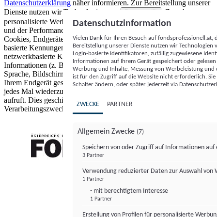
Datenschutzerklärung
näher informieren.
Zur Bereitstellung unserer
Dienste nutzen wir Technologien von
. Zwecke:
Partnern (5)
personalisierte Werbung und Inhalte, Messung von Werbeleistung
Datenschutzinformation
und der Performance von Inhalten sowie Zielgruppenforschung.
Vielen Dank für Ihren Besuch auf fondsprofessionell.at
Cookies, Endgeräte- oder ähnliche Online-Kennungen (z. B. login-
Bereitstellung unserer Dienste nutzen wir Technologien
basierte Kennungen, zufällig generierte Kennungen,
Login-basierte Identifikatoren, zufällig zugewiesene Id
netzwerkbasierte Kennungen) können zusammen mit anderen
Informationen auf Ihrem Gerät gespeichert oder gelese
Informationen (z. B. Browsertyp und Browserinformationen,
Werbung und Inhalte, Messung von Werbeleistung und d
Sprache, Bildschirmgröße, unterstützte Technologien usw.) auf
ist für den Zugriff auf die Website nicht erforderlich. S
Ihrem Endgerät gespeichert oder von dort ausgelesen werden, um es
Schalter ändern, oder später jederzeit via Datenschutzer
jedes Mal wiederzuerkennen, wenn es eine App oder einer Webseite
aufruft. Dies geschieht für einen oder mehrere der hier aufgeführten
ZWECKE
PARTNER
Verarbeitungszwecke.
Allgemein Zwecke
(7)
Speichern von oder Zugriff auf Informationen au
3 Partner
FONDS professionell
Verwendung reduzierter Daten zur Auswahl von
1 Partner
- mit berechtigtem Interesse
1 Partner
Erstellung von Profilen für personalisierte Werbu