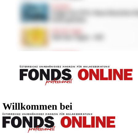
FONDS professionell
FONDS professi
Willkommen bei