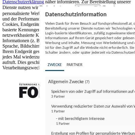
Datenschutzerklärung
näher informieren.
Zur Bereitstellung unserer
Dienste nutzen wir Technologien von
. Zwecke:
Partnern (5)
personalisierte Werbung und Inhalte, Messung von Werbeleistung
Datenschutzinformation
und der Performance von Inhalten sowie Zielgruppenforschung.
Vielen Dank für Ihren Besuch auf fondsprofessionell.at
Cookies, Endgeräte- oder ähnliche Online-Kennungen (z. B. login-
Bereitstellung unserer Dienste nutzen wir Technologien
basierte Kennungen, zufällig generierte Kennungen,
Login-basierte Identifikatoren, zufällig zugewiesene Id
netzwerkbasierte Kennungen) können zusammen mit anderen
Informationen auf Ihrem Gerät gespeichert oder gelese
Informationen (z. B. Browsertyp und Browserinformationen,
Werbung und Inhalte, Messung von Werbeleistung und d
Sprache, Bildschirmgröße, unterstützte Technologien usw.) auf
ist für den Zugriff auf die Website nicht erforderlich. S
Ihrem Endgerät gespeichert oder von dort ausgelesen werden, um es
Schalter ändern, oder später jederzeit via Datenschutzer
jedes Mal wiederzuerkennen, wenn es eine App oder einer Webseite
aufruft. Dies geschieht für einen oder mehrere der hier aufgeführten
ZWECKE
PARTNER
Verarbeitungszwecke.
Allgemein Zwecke
(7)
Speichern von oder Zugriff auf Informationen au
3 Partner
FONDS professionell
Verwendung reduzierter Daten zur Auswahl von
1 Partner
- mit berechtigtem Interesse
1 Partner
Erstellung von Profilen für personalisierte Werbu