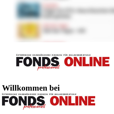
FONDS professionell
FONDS professi
Willkommen bei