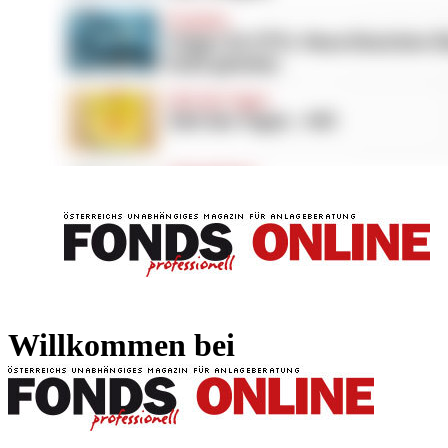
FONDS professionell
FONDS professi
Willkommen bei