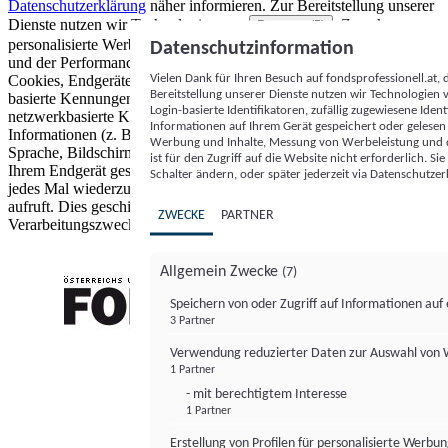
Datenschutzerklärung
näher informieren.
Zur Bereitstellung unserer
Dienste nutzen wir Technologien von
. Zwecke:
Partnern (5)
personalisierte Werbung und Inhalte, Messung von Werbeleistung
Datenschutzinformation
und der Performance von Inhalten sowie Zielgruppenforschung.
Vielen Dank für Ihren Besuch auf fondsprofessionell.at
Cookies, Endgeräte- oder ähnliche Online-Kennungen (z. B. login-
Bereitstellung unserer Dienste nutzen wir Technologien
basierte Kennungen, zufällig generierte Kennungen,
Login-basierte Identifikatoren, zufällig zugewiesene Id
netzwerkbasierte Kennungen) können zusammen mit anderen
Informationen auf Ihrem Gerät gespeichert oder gelese
Informationen (z. B. Browsertyp und Browserinformationen,
Werbung und Inhalte, Messung von Werbeleistung und d
Sprache, Bildschirmgröße, unterstützte Technologien usw.) auf
ist für den Zugriff auf die Website nicht erforderlich. S
Ihrem Endgerät gespeichert oder von dort ausgelesen werden, um es
Schalter ändern, oder später jederzeit via Datenschutzer
jedes Mal wiederzuerkennen, wenn es eine App oder einer Webseite
aufruft. Dies geschieht für einen oder mehrere der hier aufgeführten
ZWECKE
PARTNER
Verarbeitungszwecke.
Allgemein Zwecke
(7)
Speichern von oder Zugriff auf Informationen au
3 Partner
FONDS professionell
Verwendung reduzierter Daten zur Auswahl von
1 Partner
- mit berechtigtem Interesse
1 Partner
Erstellung von Profilen für personalisierte Werbu