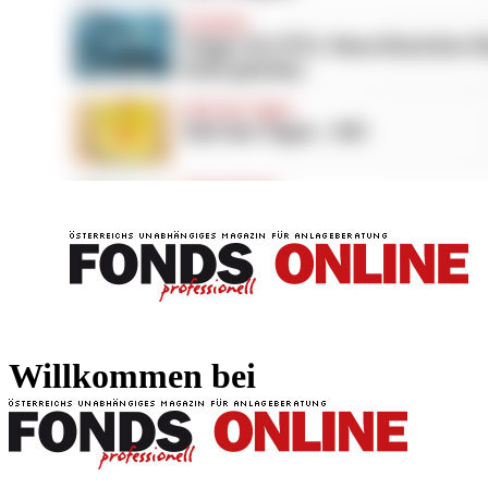
FONDS professionell
FONDS professi
Willkommen bei