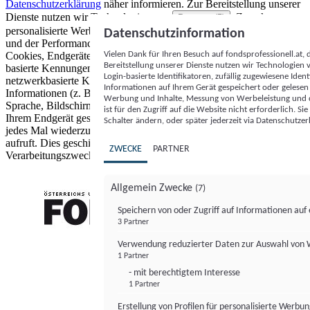
Datenschutzerklärung
näher informieren.
Zur Bereitstellung unserer
Dienste nutzen wir Technologien von
. Zwecke:
Partnern (5)
personalisierte Werbung und Inhalte, Messung von Werbeleistung
Datenschutzinformation
und der Performance von Inhalten sowie Zielgruppenforschung.
Vielen Dank für Ihren Besuch auf fondsprofessionell.at
Cookies, Endgeräte- oder ähnliche Online-Kennungen (z. B. login-
Bereitstellung unserer Dienste nutzen wir Technologien
basierte Kennungen, zufällig generierte Kennungen,
Login-basierte Identifikatoren, zufällig zugewiesene Id
netzwerkbasierte Kennungen) können zusammen mit anderen
Informationen auf Ihrem Gerät gespeichert oder gelese
Informationen (z. B. Browsertyp und Browserinformationen,
Werbung und Inhalte, Messung von Werbeleistung und d
Sprache, Bildschirmgröße, unterstützte Technologien usw.) auf
ist für den Zugriff auf die Website nicht erforderlich. S
Ihrem Endgerät gespeichert oder von dort ausgelesen werden, um es
Schalter ändern, oder später jederzeit via Datenschutzer
jedes Mal wiederzuerkennen, wenn es eine App oder einer Webseite
aufruft. Dies geschieht für einen oder mehrere der hier aufgeführten
ZWECKE
PARTNER
Verarbeitungszwecke.
Allgemein Zwecke
(7)
Speichern von oder Zugriff auf Informationen au
3 Partner
FONDS professionell
Verwendung reduzierter Daten zur Auswahl von
1 Partner
- mit berechtigtem Interesse
1 Partner
Erstellung von Profilen für personalisierte Werbu