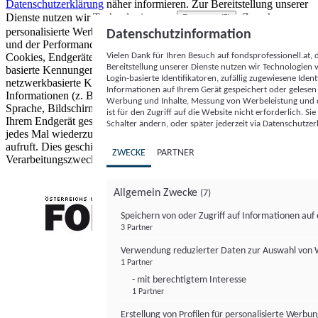
Datenschutzerklärung
näher informieren.
Zur Bereitstellung unserer
Dienste nutzen wir Technologien von
. Zwecke:
Partnern (5)
personalisierte Werbung und Inhalte, Messung von Werbeleistung
Datenschutzinformation
und der Performance von Inhalten sowie Zielgruppenforschung.
Vielen Dank für Ihren Besuch auf fondsprofessionell.at
Cookies, Endgeräte- oder ähnliche Online-Kennungen (z. B. login-
Bereitstellung unserer Dienste nutzen wir Technologien
basierte Kennungen, zufällig generierte Kennungen,
Login-basierte Identifikatoren, zufällig zugewiesene Id
netzwerkbasierte Kennungen) können zusammen mit anderen
Informationen auf Ihrem Gerät gespeichert oder gelese
Informationen (z. B. Browsertyp und Browserinformationen,
Werbung und Inhalte, Messung von Werbeleistung und d
Sprache, Bildschirmgröße, unterstützte Technologien usw.) auf
ist für den Zugriff auf die Website nicht erforderlich. S
Ihrem Endgerät gespeichert oder von dort ausgelesen werden, um es
Schalter ändern, oder später jederzeit via Datenschutzer
jedes Mal wiederzuerkennen, wenn es eine App oder einer Webseite
aufruft. Dies geschieht für einen oder mehrere der hier aufgeführten
ZWECKE
PARTNER
Verarbeitungszwecke.
Allgemein Zwecke
(7)
Speichern von oder Zugriff auf Informationen au
3 Partner
FONDS professionell
Verwendung reduzierter Daten zur Auswahl von
1 Partner
- mit berechtigtem Interesse
1 Partner
Erstellung von Profilen für personalisierte Werbu