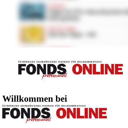
FONDS professionell
FONDS professi
Willkommen bei