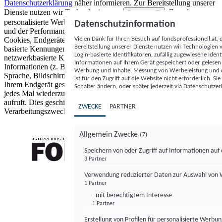
Datenschutzerklärung
näher informieren.
Zur Bereitstellung unserer
Dienste nutzen wir Technologien von
. Zwecke:
Partnern (5)
personalisierte Werbung und Inhalte, Messung von Werbeleistung
Datenschutzinformation
und der Performance von Inhalten sowie Zielgruppenforschung.
Vielen Dank für Ihren Besuch auf fondsprofessionell.at
Cookies, Endgeräte- oder ähnliche Online-Kennungen (z. B. login-
Bereitstellung unserer Dienste nutzen wir Technologien
basierte Kennungen, zufällig generierte Kennungen,
Login-basierte Identifikatoren, zufällig zugewiesene Id
netzwerkbasierte Kennungen) können zusammen mit anderen
Informationen auf Ihrem Gerät gespeichert oder gelese
Informationen (z. B. Browsertyp und Browserinformationen,
Werbung und Inhalte, Messung von Werbeleistung und d
Sprache, Bildschirmgröße, unterstützte Technologien usw.) auf
ist für den Zugriff auf die Website nicht erforderlich. S
Ihrem Endgerät gespeichert oder von dort ausgelesen werden, um es
Schalter ändern, oder später jederzeit via Datenschutzer
jedes Mal wiederzuerkennen, wenn es eine App oder einer Webseite
aufruft. Dies geschieht für einen oder mehrere der hier aufgeführten
ZWECKE
PARTNER
Verarbeitungszwecke.
Allgemein Zwecke
(7)
Speichern von oder Zugriff auf Informationen au
3 Partner
FONDS professionell
Verwendung reduzierter Daten zur Auswahl von
1 Partner
- mit berechtigtem Interesse
1 Partner
Erstellung von Profilen für personalisierte Werbu