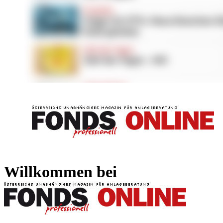
FONDS professionell
FONDS professi
Willkommen bei