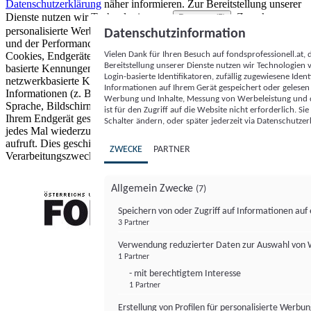
Datenschutzerklärung
näher informieren.
Zur Bereitstellung unserer
Dienste nutzen wir Technologien von
. Zwecke:
Partnern (5)
personalisierte Werbung und Inhalte, Messung von Werbeleistung
Datenschutzinformation
und der Performance von Inhalten sowie Zielgruppenforschung.
Vielen Dank für Ihren Besuch auf fondsprofessionell.at
Cookies, Endgeräte- oder ähnliche Online-Kennungen (z. B. login-
Bereitstellung unserer Dienste nutzen wir Technologien
basierte Kennungen, zufällig generierte Kennungen,
Login-basierte Identifikatoren, zufällig zugewiesene Id
netzwerkbasierte Kennungen) können zusammen mit anderen
Informationen auf Ihrem Gerät gespeichert oder gelese
Informationen (z. B. Browsertyp und Browserinformationen,
Werbung und Inhalte, Messung von Werbeleistung und d
Sprache, Bildschirmgröße, unterstützte Technologien usw.) auf
ist für den Zugriff auf die Website nicht erforderlich. S
Ihrem Endgerät gespeichert oder von dort ausgelesen werden, um es
Schalter ändern, oder später jederzeit via Datenschutzer
jedes Mal wiederzuerkennen, wenn es eine App oder einer Webseite
aufruft. Dies geschieht für einen oder mehrere der hier aufgeführten
ZWECKE
PARTNER
Verarbeitungszwecke.
Allgemein Zwecke
(7)
Speichern von oder Zugriff auf Informationen au
3 Partner
FONDS professionell
Verwendung reduzierter Daten zur Auswahl von
1 Partner
- mit berechtigtem Interesse
1 Partner
Erstellung von Profilen für personalisierte Werbu