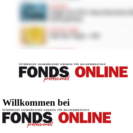
FONDS professionell
FONDS professi
Willkommen bei