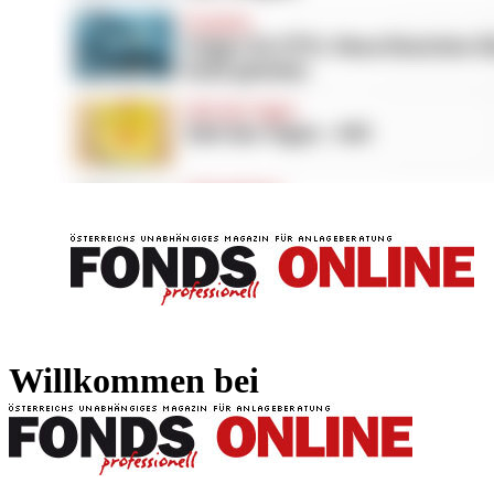
FONDS professionell
FONDS professi
Willkommen bei