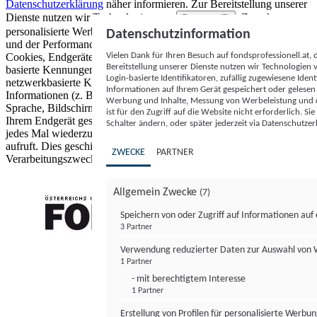
Datenschutzerklärung
näher informieren.
Zur Bereitstellung unserer
Dienste nutzen wir Technologien von
. Zwecke:
Partnern (5)
personalisierte Werbung und Inhalte, Messung von Werbeleistung
Datenschutzinformation
und der Performance von Inhalten sowie Zielgruppenforschung.
Vielen Dank für Ihren Besuch auf fondsprofessionell.at
Cookies, Endgeräte- oder ähnliche Online-Kennungen (z. B. login-
Bereitstellung unserer Dienste nutzen wir Technologien
basierte Kennungen, zufällig generierte Kennungen,
Login-basierte Identifikatoren, zufällig zugewiesene Id
netzwerkbasierte Kennungen) können zusammen mit anderen
Informationen auf Ihrem Gerät gespeichert oder gelese
Informationen (z. B. Browsertyp und Browserinformationen,
Werbung und Inhalte, Messung von Werbeleistung und d
Sprache, Bildschirmgröße, unterstützte Technologien usw.) auf
ist für den Zugriff auf die Website nicht erforderlich. S
Ihrem Endgerät gespeichert oder von dort ausgelesen werden, um es
Schalter ändern, oder später jederzeit via Datenschutzer
jedes Mal wiederzuerkennen, wenn es eine App oder einer Webseite
aufruft. Dies geschieht für einen oder mehrere der hier aufgeführten
ZWECKE
PARTNER
Verarbeitungszwecke.
Allgemein Zwecke
(7)
Speichern von oder Zugriff auf Informationen au
3 Partner
FONDS professionell
Verwendung reduzierter Daten zur Auswahl von
1 Partner
- mit berechtigtem Interesse
1 Partner
Erstellung von Profilen für personalisierte Werbu