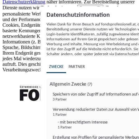
Datenschutzerklärung
näher informieren.
Zur Bereitstellung unserer
Dienste nutzen wir Technologien von
. Zwecke:
Partnern (5)
personalisierte Werbung und Inhalte, Messung von Werbeleistung
Datenschutzinformation
und der Performance von Inhalten sowie Zielgruppenforschung.
Vielen Dank für Ihren Besuch auf fondsprofessionell.at
Cookies, Endgeräte- oder ähnliche Online-Kennungen (z. B. login-
Bereitstellung unserer Dienste nutzen wir Technologien
basierte Kennungen, zufällig generierte Kennungen,
Login-basierte Identifikatoren, zufällig zugewiesene Id
netzwerkbasierte Kennungen) können zusammen mit anderen
Informationen auf Ihrem Gerät gespeichert oder gelese
Informationen (z. B. Browsertyp und Browserinformationen,
Werbung und Inhalte, Messung von Werbeleistung und d
Sprache, Bildschirmgröße, unterstützte Technologien usw.) auf
ist für den Zugriff auf die Website nicht erforderlich. S
Ihrem Endgerät gespeichert oder von dort ausgelesen werden, um es
Schalter ändern, oder später jederzeit via Datenschutzer
jedes Mal wiederzuerkennen, wenn es eine App oder einer Webseite
aufruft. Dies geschieht für einen oder mehrere der hier aufgeführten
ZWECKE
PARTNER
Verarbeitungszwecke.
Allgemein Zwecke
(7)
Speichern von oder Zugriff auf Informationen au
3 Partner
FONDS professionell
Verwendung reduzierter Daten zur Auswahl von
1 Partner
- mit berechtigtem Interesse
1 Partner
Erstellung von Profilen für personalisierte Werbu