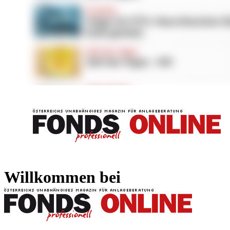
FONDS professionell
FONDS professi
Willkommen bei