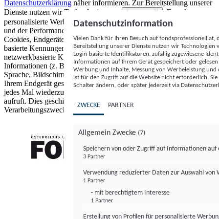
Datenschutzerklärung
näher informieren.
Zur Bereitstellung unserer
Dienste nutzen wir Technologien von
. Zwecke:
Partnern (5)
personalisierte Werbung und Inhalte, Messung von Werbeleistung
Datenschutzinformation
und der Performance von Inhalten sowie Zielgruppenforschung.
Vielen Dank für Ihren Besuch auf fondsprofessionell.at
Cookies, Endgeräte- oder ähnliche Online-Kennungen (z. B. login-
Bereitstellung unserer Dienste nutzen wir Technologien
basierte Kennungen, zufällig generierte Kennungen,
Login-basierte Identifikatoren, zufällig zugewiesene Id
netzwerkbasierte Kennungen) können zusammen mit anderen
Informationen auf Ihrem Gerät gespeichert oder gelese
Informationen (z. B. Browsertyp und Browserinformationen,
Werbung und Inhalte, Messung von Werbeleistung und d
Sprache, Bildschirmgröße, unterstützte Technologien usw.) auf
ist für den Zugriff auf die Website nicht erforderlich. S
Ihrem Endgerät gespeichert oder von dort ausgelesen werden, um es
Schalter ändern, oder später jederzeit via Datenschutzer
jedes Mal wiederzuerkennen, wenn es eine App oder einer Webseite
aufruft. Dies geschieht für einen oder mehrere der hier aufgeführten
ZWECKE
PARTNER
Verarbeitungszwecke.
Allgemein Zwecke
(7)
Speichern von oder Zugriff auf Informationen au
3 Partner
FONDS professionell
Verwendung reduzierter Daten zur Auswahl von
1 Partner
- mit berechtigtem Interesse
1 Partner
Erstellung von Profilen für personalisierte Werbu