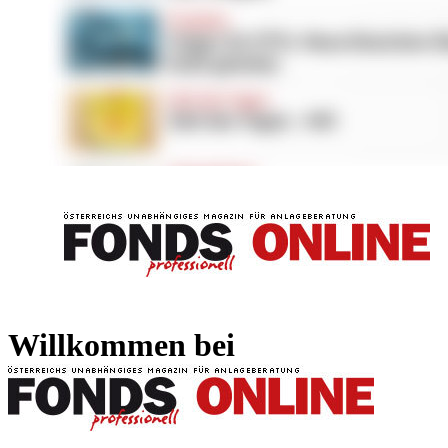
FONDS professionell
FONDS professi
Willkommen bei