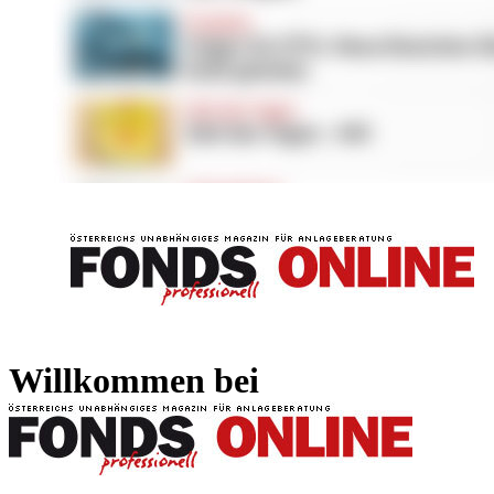
FONDS professionell
FONDS professi
Willkommen bei