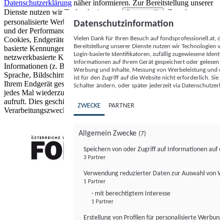
Datenschutzerklärung
näher informieren.
Zur Bereitstellung unserer
Dienste nutzen wir Technologien von
. Zwecke:
Partnern (5)
personalisierte Werbung und Inhalte, Messung von Werbeleistung
Datenschutzinformation
und der Performance von Inhalten sowie Zielgruppenforschung.
Vielen Dank für Ihren Besuch auf fondsprofessionell.at
Cookies, Endgeräte- oder ähnliche Online-Kennungen (z. B. login-
Bereitstellung unserer Dienste nutzen wir Technologien
basierte Kennungen, zufällig generierte Kennungen,
Login-basierte Identifikatoren, zufällig zugewiesene Id
netzwerkbasierte Kennungen) können zusammen mit anderen
Informationen auf Ihrem Gerät gespeichert oder gelese
Informationen (z. B. Browsertyp und Browserinformationen,
Werbung und Inhalte, Messung von Werbeleistung und d
Sprache, Bildschirmgröße, unterstützte Technologien usw.) auf
ist für den Zugriff auf die Website nicht erforderlich. S
Ihrem Endgerät gespeichert oder von dort ausgelesen werden, um es
Schalter ändern, oder später jederzeit via Datenschutzer
jedes Mal wiederzuerkennen, wenn es eine App oder einer Webseite
aufruft. Dies geschieht für einen oder mehrere der hier aufgeführten
ZWECKE
PARTNER
Verarbeitungszwecke.
Allgemein Zwecke
(7)
Speichern von oder Zugriff auf Informationen au
3 Partner
FONDS professionell
Verwendung reduzierter Daten zur Auswahl von
1 Partner
- mit berechtigtem Interesse
1 Partner
Erstellung von Profilen für personalisierte Werbu