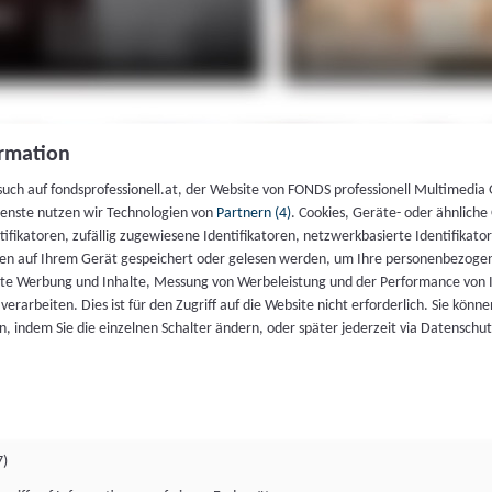
rmation
such auf fondsprofessionell.at, der Website von FONDS professionell Multimedia
ienste nutzen wir Technologien von
Partnern (4)
. Cookies, Geräte- oder ähnliche
entifikatoren, zufällig zugewiesene Identifikatoren, netzwerkbasierte Identifik
en auf Ihrem Gerät gespeichert oder gelesen werden, um Ihre personenbezogen
rte Werbung und Inhalte, Messung von Werbeleistung und der Performance von 
erarbeiten. Dies ist für den Zugriff auf die Website nicht erforderlich. Sie können
, indem Sie die einzelnen Schalter ändern, oder später jederzeit via Datenschu
7)