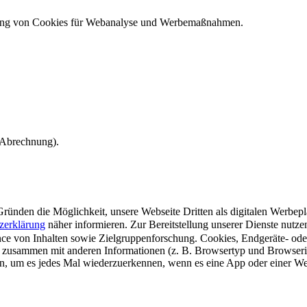
ndung von Cookies für Webanalyse und Werbemaßnahmen.
e Abrechnung).
ünden die Möglichkeit, unsere Webseite Dritten als digitalen Werbeplat
zerklärung
näher informieren.
Zur Bereitstellung unserer Dienste nutz
e von Inhalten sowie Zielgruppenforschung. Cookies, Endgeräte- ode
 zusammen mit anderen Informationen (z. B. Browsertyp und Browserin
n, um es jedes Mal wiederzuerkennen, wenn es eine App oder einer Webs