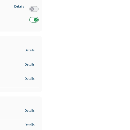
zu Entwicklung und Verbesserung der Angebote
Details
Switch zum Einwilligen bzw. Ablehnen des Dienstes Entwickl
Switch zum Einwilligen bzw. Ablehnen des Dienstes Entwicklu
zu Gewährleistung der Sicherheit, Verhinderung und Aufdeckung v
Details
zu Bereitstellung und Anzeige von Werbung und Inhalten
Details
zu Ihre Entscheidungen zum Datenschutz speichern und übermittel
Details
zu Abgleichung und Kombination von Daten aus unterschiedlichen 
Details
zu Verknüpfung verschiedener Endgeräte
Details