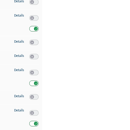
zu Speichern von oder Zugriff auf Informationen auf einem Endgerät
Details
Switch zum Einwilligen bzw. Ablehnen des Dienstes Speichern 
zu Verwendung reduzierter Daten zur Auswahl von Werbeanzeigen
Details
Switch zum Einwilligen bzw. Ablehnen des Dienstes Verwend
Switch zum Einwilligen bzw. Ablehnen des Dienstes Verwendu
zu Erstellung von Profilen für personalisierte Werbung
Details
Switch zum Einwilligen bzw. Ablehnen des Dienstes Erstellung 
zu Verwendung von Profilen zur Auswahl personalisierter Werbung
Details
Switch zum Einwilligen bzw. Ablehnen des Dienstes Verwendun
zu Messung der Werbeleistung
Details
Switch zum Einwilligen bzw. Ablehnen des Dienstes Messung 
Switch zum Einwilligen bzw. Ablehnen des Dienstes Messung d
zu Messung der Performance von Inhalten
Details
Switch zum Einwilligen bzw. Ablehnen des Dienstes Messung 
zu Analyse von Zielgruppen durch Statistiken oder Kombinationen von Dat
Details
Switch zum Einwilligen bzw. Ablehnen des Dienstes Analyse v
Switch zum Einwilligen bzw. Ablehnen des Dienstes Analyse v