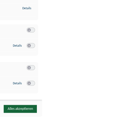
zu Identifikation von Endgeräten anhand automatisch übermittelte
Details
Switch zum Einwilligen bzw. Ablehnen der Kategorie Analyse / 
zu Google Analytics
Details
Switch zum Einwilligen bzw. Ablehnen des Dienstes Google Ana
Switch zum Einwilligen bzw. Ablehnen der Kategorie Sonstige 
zu YouTube
Details
Switch zum Einwilligen bzw. Ablehnen des Dienstes YouTube
Alles akzeptieren