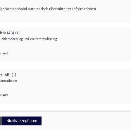
ndgeräten anhand automatisch übermittelter Informationen
icht IAB)
(1)
Fehlerbehebung und Weiterentwicklung
Irland
Impressum
Datenschutzerklärung
Datenschutzeinstellungen
ht IAB)
(1)
nformationen
Irland
ionell
Nichts akzeptieren