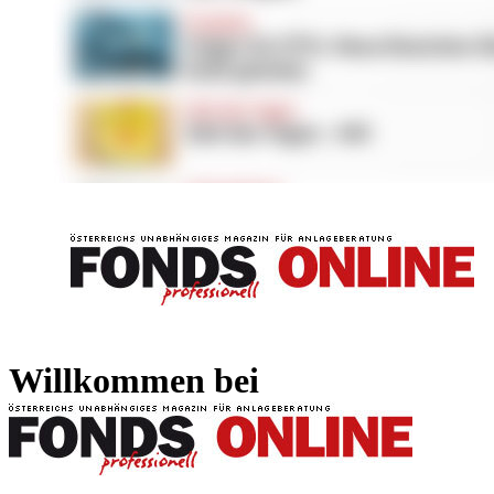
FONDS professionell
FONDS professi
Willkommen bei