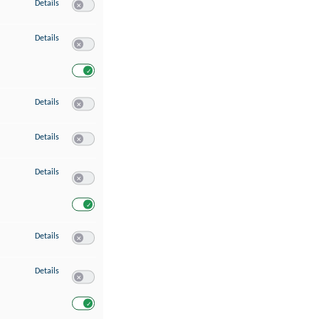
zu Speichern von oder Zugriff auf Informationen auf einem Endgerät
Details
Switch zum Einwilligen bzw. Ablehnen des Dienstes Speichern 
zu Verwendung reduzierter Daten zur Auswahl von Werbeanzeigen
Details
Switch zum Einwilligen bzw. Ablehnen des Dienstes Verwend
Switch zum Einwilligen bzw. Ablehnen des Dienstes Verwendu
zu Erstellung von Profilen für personalisierte Werbung
Details
Switch zum Einwilligen bzw. Ablehnen des Dienstes Erstellung 
zu Verwendung von Profilen zur Auswahl personalisierter Werbung
Details
Switch zum Einwilligen bzw. Ablehnen des Dienstes Verwendun
zu Messung der Werbeleistung
Details
Switch zum Einwilligen bzw. Ablehnen des Dienstes Messung 
Switch zum Einwilligen bzw. Ablehnen des Dienstes Messung d
zu Messung der Performance von Inhalten
Details
Switch zum Einwilligen bzw. Ablehnen des Dienstes Messung 
zu Analyse von Zielgruppen durch Statistiken oder Kombinationen von Dat
Details
Switch zum Einwilligen bzw. Ablehnen des Dienstes Analyse v
Switch zum Einwilligen bzw. Ablehnen des Dienstes Analyse v