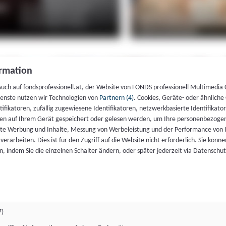
rmation
such auf fondsprofessionell.at, der Website von FONDS professionell Multimedia
ienste nutzen wir Technologien von
Partnern (4)
. Cookies, Geräte- oder ähnliche
entifikatoren, zufällig zugewiesene Identifikatoren, netzwerkbasierte Identifik
en auf Ihrem Gerät gespeichert oder gelesen werden, um Ihre personenbezogen
rte Werbung und Inhalte, Messung von Werbeleistung und der Performance von 
erarbeiten. Dies ist für den Zugriff auf die Website nicht erforderlich. Sie können
, indem Sie die einzelnen Schalter ändern, oder später jederzeit via Datenschu
7)