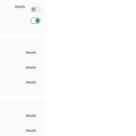
zu Entwicklung und Verbesserung der Angebote
Details
Switch zum Einwilligen bzw. Ablehnen des Dienstes Entwickl
Switch zum Einwilligen bzw. Ablehnen des Dienstes Entwicklu
zu Gewährleistung der Sicherheit, Verhinderung und Aufdeckung v
Details
zu Bereitstellung und Anzeige von Werbung und Inhalten
Details
zu Ihre Entscheidungen zum Datenschutz speichern und übermittel
Details
zu Abgleichung und Kombination von Daten aus unterschiedlichen 
Details
zu Verknüpfung verschiedener Endgeräte
Details