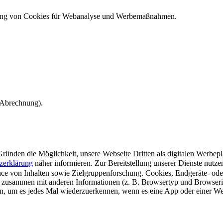
ndung von Cookies für Webanalyse und Werbemaßnahmen.
e Abrechnung).
ünden die Möglichkeit, unsere Webseite Dritten als digitalen Werbeplat
zerklärung
näher informieren.
Zur Bereitstellung unserer Dienste nutz
e von Inhalten sowie Zielgruppenforschung. Cookies, Endgeräte- ode
 zusammen mit anderen Informationen (z. B. Browsertyp und Browserin
n, um es jedes Mal wiederzuerkennen, wenn es eine App oder einer Webs