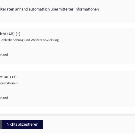
ndgeräten anhand automatisch übermittelter Informationen
icht IAB)
(1)
Fehlerbehebung und Weiterentwicklung
Irland
Impressum
Datenschutzerklärung
Datenschutzeinstellungen
ht IAB)
(1)
nformationen
Irland
ionell
Nichts akzeptieren