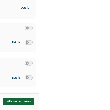
zu Identifikation von Endgeräten anhand automatisch übermittelte
Details
Switch zum Einwilligen bzw. Ablehnen der Kategorie Analyse / 
zu Google Analytics
Details
Switch zum Einwilligen bzw. Ablehnen des Dienstes Google Ana
Switch zum Einwilligen bzw. Ablehnen der Kategorie Sonstige 
zu YouTube
Details
Switch zum Einwilligen bzw. Ablehnen des Dienstes YouTube
Alles akzeptieren