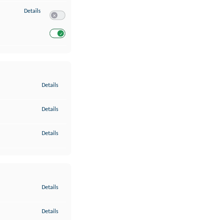
zu Entwicklung und Verbesserung der Angebote
Details
Switch zum Einwilligen bzw. Ablehnen des Dienstes Entwickl
Switch zum Einwilligen bzw. Ablehnen des Dienstes Entwicklu
zu Gewährleistung der Sicherheit, Verhinderung und Aufdeckung v
Details
zu Bereitstellung und Anzeige von Werbung und Inhalten
Details
zu Ihre Entscheidungen zum Datenschutz speichern und übermittel
Details
zu Abgleichung und Kombination von Daten aus unterschiedlichen 
Details
zu Verknüpfung verschiedener Endgeräte
Details