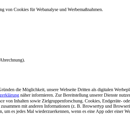
ndung von Cookies für Webanalyse und Werbemaßnahmen.
e Abrechnung).
ünden die Möglichkeit, unsere Webseite Dritten als digitalen Werbeplat
zerklärung
näher informieren.
Zur Bereitstellung unserer Dienste nutz
e von Inhalten sowie Zielgruppenforschung. Cookies, Endgeräte- ode
 zusammen mit anderen Informationen (z. B. Browsertyp und Browserin
n, um es jedes Mal wiederzuerkennen, wenn es eine App oder einer Webs