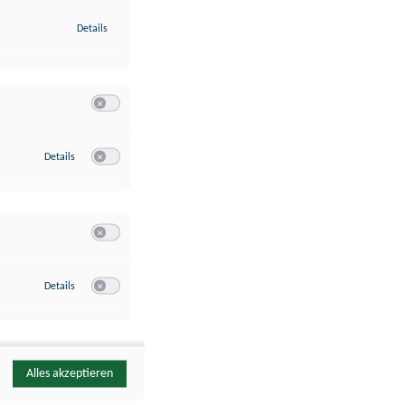
zu Identifikation von Endgeräten anhand automatisch übermittelte
Details
Switch zum Einwilligen bzw. Ablehnen der Kategorie Analyse / 
zu Google Analytics
Details
Switch zum Einwilligen bzw. Ablehnen des Dienstes Google Ana
Switch zum Einwilligen bzw. Ablehnen der Kategorie Sonstige 
zu YouTube
Details
Switch zum Einwilligen bzw. Ablehnen des Dienstes YouTube
Alles akzeptieren