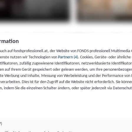
rmation
such auf fondsprofessionell.at, der Website von FONDS professionell Multimedia
ienste nutzen wir Technologien von
Partnern (4)
. Cookies, Geräte- oder ähnliche
entifikatoren, zufällig zugewiesene Identifikatoren, netzwerkbasierte Identifik
en auf Ihrem Gerät gespeichert oder gelesen werden, um Ihre personenbezogen
rte Werbung und Inhalte, Messung von Werbeleistung und der Performance von 
erarbeiten. Dies ist für den Zugriff auf die Website nicht erforderlich. Sie können
, indem Sie die einzelnen Schalter ändern, oder später jederzeit via Datenschu
7)