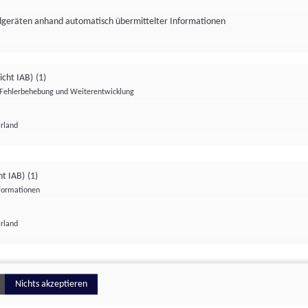
ndgeräten anhand automatisch übermittelter Informationen
icht IAB)
(1)
Fehlerbehebung und Weiterentwicklung
Irland
Impressum
Datenschutzerklärung
Datenschutzeinstellungen
ht IAB)
(1)
nformationen
Irland
ionell
Nichts akzeptieren