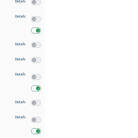
zu Speichern von oder Zugriff auf Informationen auf einem Endgerät
Details
Switch zum Einwilligen bzw. Ablehnen des Dienstes Speichern 
zu Verwendung reduzierter Daten zur Auswahl von Werbeanzeigen
Details
Switch zum Einwilligen bzw. Ablehnen des Dienstes Verwend
Switch zum Einwilligen bzw. Ablehnen des Dienstes Verwendu
zu Erstellung von Profilen für personalisierte Werbung
Details
Switch zum Einwilligen bzw. Ablehnen des Dienstes Erstellung 
zu Verwendung von Profilen zur Auswahl personalisierter Werbung
Details
Switch zum Einwilligen bzw. Ablehnen des Dienstes Verwendun
zu Messung der Werbeleistung
Details
Switch zum Einwilligen bzw. Ablehnen des Dienstes Messung 
Switch zum Einwilligen bzw. Ablehnen des Dienstes Messung d
zu Messung der Performance von Inhalten
Details
Switch zum Einwilligen bzw. Ablehnen des Dienstes Messung 
zu Analyse von Zielgruppen durch Statistiken oder Kombinationen von Dat
Details
Switch zum Einwilligen bzw. Ablehnen des Dienstes Analyse v
Switch zum Einwilligen bzw. Ablehnen des Dienstes Analyse v