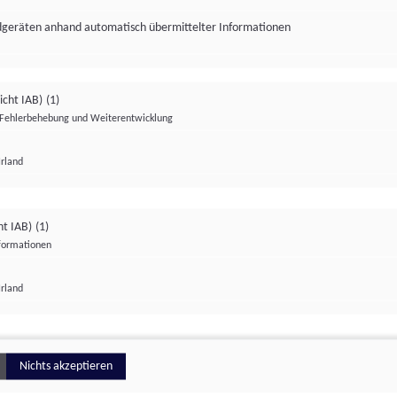
ndgeräten anhand automatisch übermittelter Informationen
icht IAB)
(1)
Fehlerbehebung und Weiterentwicklung
Irland
Impressum
Datenschutzerklärung
Datenschutzeinstellungen
ht IAB)
(1)
nformationen
Irland
ionell
Nichts akzeptieren