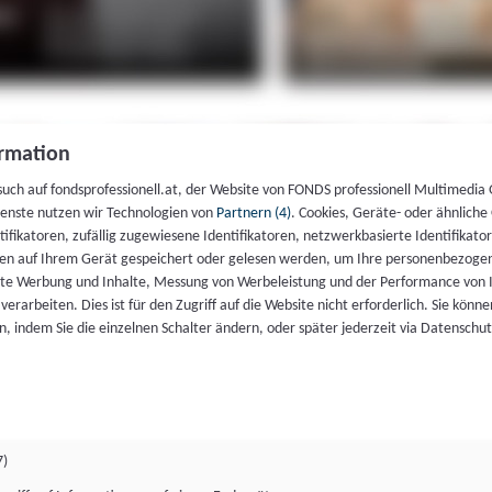
rmation
such auf fondsprofessionell.at, der Website von FONDS professionell Multimedia
ienste nutzen wir Technologien von
Partnern (4)
. Cookies, Geräte- oder ähnliche
entifikatoren, zufällig zugewiesene Identifikatoren, netzwerkbasierte Identifik
en auf Ihrem Gerät gespeichert oder gelesen werden, um Ihre personenbezogen
rte Werbung und Inhalte, Messung von Werbeleistung und der Performance von 
erarbeiten. Dies ist für den Zugriff auf die Website nicht erforderlich. Sie können
, indem Sie die einzelnen Schalter ändern, oder später jederzeit via Datenschu
7)