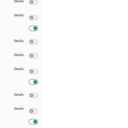
zu Speichern von oder Zugriff auf Informationen auf einem Endgerät
Details
Switch zum Einwilligen bzw. Ablehnen des Dienstes Speichern 
zu Verwendung reduzierter Daten zur Auswahl von Werbeanzeigen
Details
Switch zum Einwilligen bzw. Ablehnen des Dienstes Verwend
Switch zum Einwilligen bzw. Ablehnen des Dienstes Verwendu
zu Erstellung von Profilen für personalisierte Werbung
Details
Switch zum Einwilligen bzw. Ablehnen des Dienstes Erstellung 
zu Verwendung von Profilen zur Auswahl personalisierter Werbung
Details
Switch zum Einwilligen bzw. Ablehnen des Dienstes Verwendun
zu Messung der Werbeleistung
Details
Switch zum Einwilligen bzw. Ablehnen des Dienstes Messung 
Switch zum Einwilligen bzw. Ablehnen des Dienstes Messung d
zu Messung der Performance von Inhalten
Details
Switch zum Einwilligen bzw. Ablehnen des Dienstes Messung 
zu Analyse von Zielgruppen durch Statistiken oder Kombinationen von Dat
Details
Switch zum Einwilligen bzw. Ablehnen des Dienstes Analyse v
Switch zum Einwilligen bzw. Ablehnen des Dienstes Analyse v