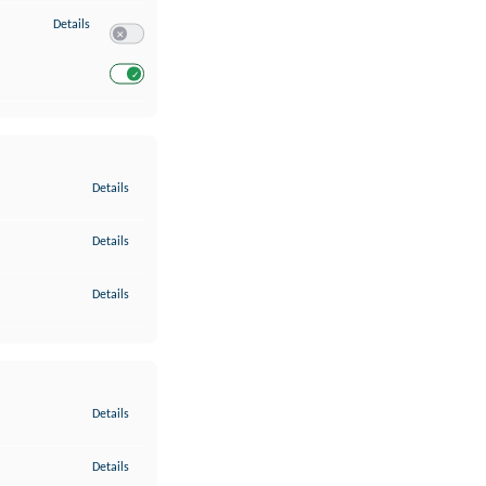
zu Entwicklung und Verbesserung der Angebote
Details
Switch zum Einwilligen bzw. Ablehnen des Dienstes Entwickl
Switch zum Einwilligen bzw. Ablehnen des Dienstes Entwicklu
zu Gewährleistung der Sicherheit, Verhinderung und Aufdeckung v
Details
zu Bereitstellung und Anzeige von Werbung und Inhalten
Details
zu Ihre Entscheidungen zum Datenschutz speichern und übermittel
Details
zu Abgleichung und Kombination von Daten aus unterschiedlichen 
Details
zu Verknüpfung verschiedener Endgeräte
Details