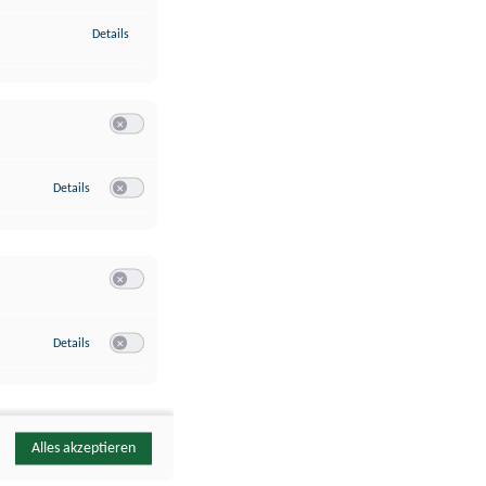
zu Identifikation von Endgeräten anhand automatisch übermittelte
Details
Switch zum Einwilligen bzw. Ablehnen der Kategorie Analyse / 
zu Google Analytics
Details
Switch zum Einwilligen bzw. Ablehnen des Dienstes Google Ana
Switch zum Einwilligen bzw. Ablehnen der Kategorie Sonstige 
zu YouTube
Details
Switch zum Einwilligen bzw. Ablehnen des Dienstes YouTube
Alles akzeptieren