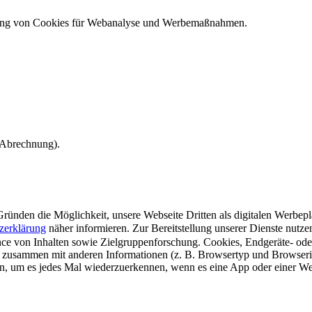
ndung von Cookies für Webanalyse und Werbemaßnahmen.
e Abrechnung).
ünden die Möglichkeit, unsere Webseite Dritten als digitalen Werbeplat
zerklärung
näher informieren.
Zur Bereitstellung unserer Dienste nutz
e von Inhalten sowie Zielgruppenforschung. Cookies, Endgeräte- ode
 zusammen mit anderen Informationen (z. B. Browsertyp und Browserin
n, um es jedes Mal wiederzuerkennen, wenn es eine App oder einer Webs