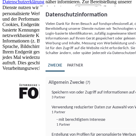
Datenschutzerklärung
näher informieren.
Zur Bereitstellung unserer
Dienste nutzen wir Technologien von
. Zwecke:
Partnern (5)
personalisierte Werbung und Inhalte, Messung von Werbeleistung
Datenschutzinformation
und der Performance von Inhalten sowie Zielgruppenforschung.
Vielen Dank für Ihren Besuch auf fondsprofessionell.at
Cookies, Endgeräte- oder ähnliche Online-Kennungen (z. B. login-
Bereitstellung unserer Dienste nutzen wir Technologien
basierte Kennungen, zufällig generierte Kennungen,
Login-basierte Identifikatoren, zufällig zugewiesene Id
netzwerkbasierte Kennungen) können zusammen mit anderen
Informationen auf Ihrem Gerät gespeichert oder gelese
Informationen (z. B. Browsertyp und Browserinformationen,
Werbung und Inhalte, Messung von Werbeleistung und d
Sprache, Bildschirmgröße, unterstützte Technologien usw.) auf
ist für den Zugriff auf die Website nicht erforderlich. S
Ihrem Endgerät gespeichert oder von dort ausgelesen werden, um es
Schalter ändern, oder später jederzeit via Datenschutzer
jedes Mal wiederzuerkennen, wenn es eine App oder einer Webseite
aufruft. Dies geschieht für einen oder mehrere der hier aufgeführten
ZWECKE
PARTNER
Verarbeitungszwecke.
Allgemein Zwecke
(7)
Speichern von oder Zugriff auf Informationen au
3 Partner
FONDS professionell
Verwendung reduzierter Daten zur Auswahl von
1 Partner
- mit berechtigtem Interesse
1 Partner
Erstellung von Profilen für personalisierte Werbu