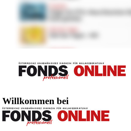
FONDS professionell
FONDS professi
Willkommen bei