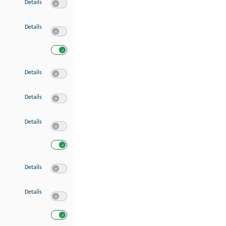
zu Speichern von oder Zugriff auf Informationen auf einem Endgerät
Details
Switch zum Einwilligen bzw. Ablehnen des Dienstes Speichern 
zu Verwendung reduzierter Daten zur Auswahl von Werbeanzeigen
Details
Switch zum Einwilligen bzw. Ablehnen des Dienstes Verwend
Switch zum Einwilligen bzw. Ablehnen des Dienstes Verwendu
zu Erstellung von Profilen für personalisierte Werbung
Details
Switch zum Einwilligen bzw. Ablehnen des Dienstes Erstellung 
zu Verwendung von Profilen zur Auswahl personalisierter Werbung
Details
Switch zum Einwilligen bzw. Ablehnen des Dienstes Verwendun
zu Messung der Werbeleistung
Details
Switch zum Einwilligen bzw. Ablehnen des Dienstes Messung 
Switch zum Einwilligen bzw. Ablehnen des Dienstes Messung d
zu Messung der Performance von Inhalten
Details
Switch zum Einwilligen bzw. Ablehnen des Dienstes Messung 
zu Analyse von Zielgruppen durch Statistiken oder Kombinationen von Dat
Details
Switch zum Einwilligen bzw. Ablehnen des Dienstes Analyse v
Switch zum Einwilligen bzw. Ablehnen des Dienstes Analyse v