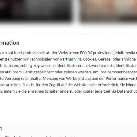
rmation
such auf fondsprofessionell.at, der Website von FONDS professionell Multimedia
ienste nutzen wir Technologien von
Partnern (4)
. Cookies, Geräte- oder ähnliche
entifikatoren, zufällig zugewiesene Identifikatoren, netzwerkbasierte Identifik
en auf Ihrem Gerät gespeichert oder gelesen werden, um Ihre personenbezogen
rte Werbung und Inhalte, Messung von Werbeleistung und der Performance von 
erarbeiten. Dies ist für den Zugriff auf die Website nicht erforderlich. Sie können
, indem Sie die einzelnen Schalter ändern, oder später jederzeit via Datenschu
7)