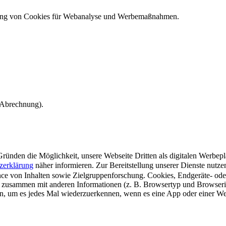
ndung von Cookies für Webanalyse und Werbemaßnahmen.
e Abrechnung).
ünden die Möglichkeit, unsere Webseite Dritten als digitalen Werbeplat
zerklärung
näher informieren.
Zur Bereitstellung unserer Dienste nutz
e von Inhalten sowie Zielgruppenforschung. Cookies, Endgeräte- ode
 zusammen mit anderen Informationen (z. B. Browsertyp und Browserin
n, um es jedes Mal wiederzuerkennen, wenn es eine App oder einer Webs