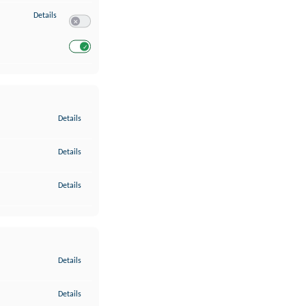
zu Entwicklung und Verbesserung der Angebote
Details
Switch zum Einwilligen bzw. Ablehnen des Dienstes Entwickl
Switch zum Einwilligen bzw. Ablehnen des Dienstes Entwicklu
zu Gewährleistung der Sicherheit, Verhinderung und Aufdeckung v
Details
zu Bereitstellung und Anzeige von Werbung und Inhalten
Details
zu Ihre Entscheidungen zum Datenschutz speichern und übermittel
Details
zu Abgleichung und Kombination von Daten aus unterschiedlichen 
Details
zu Verknüpfung verschiedener Endgeräte
Details