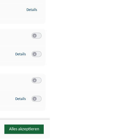
zu Identifikation von Endgeräten anhand automatisch übermittelte
Details
Switch zum Einwilligen bzw. Ablehnen der Kategorie Analyse / 
zu Google Analytics
Details
Switch zum Einwilligen bzw. Ablehnen des Dienstes Google Ana
Switch zum Einwilligen bzw. Ablehnen der Kategorie Sonstige 
zu YouTube
Details
Switch zum Einwilligen bzw. Ablehnen des Dienstes YouTube
Alles akzeptieren