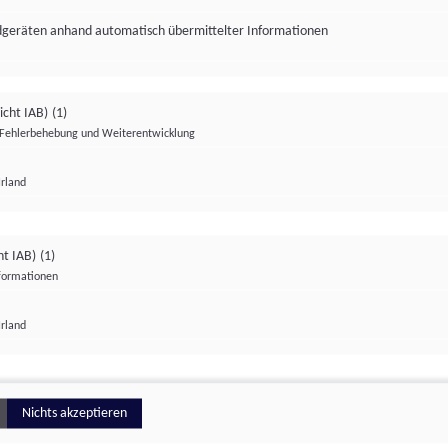
ndgeräten anhand automatisch übermittelter Informationen
icht IAB)
(1)
Fehlerbehebung und Weiterentwicklung
Irland
Impressum
Datenschutzerklärung
Datenschutzeinstellungen
ht IAB)
(1)
nformationen
Irland
ionell
Nichts akzeptieren