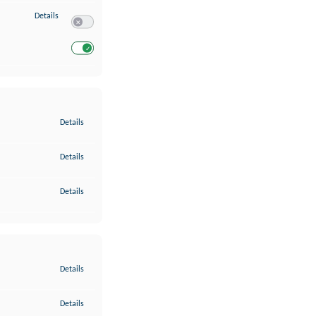
zu Entwicklung und Verbesserung der Angebote
Details
Switch zum Einwilligen bzw. Ablehnen des Dienstes Entwickl
Switch zum Einwilligen bzw. Ablehnen des Dienstes Entwicklu
zu Gewährleistung der Sicherheit, Verhinderung und Aufdeckung v
Details
zu Bereitstellung und Anzeige von Werbung und Inhalten
Details
zu Ihre Entscheidungen zum Datenschutz speichern und übermittel
Details
zu Abgleichung und Kombination von Daten aus unterschiedlichen 
Details
zu Verknüpfung verschiedener Endgeräte
Details