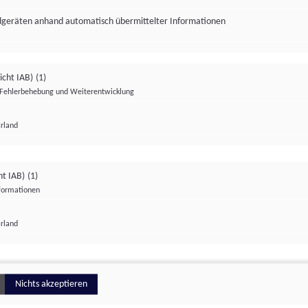
ndgeräten anhand automatisch übermittelter Informationen
icht IAB)
(1)
Fehlerbehebung und Weiterentwicklung
Irland
Impressum
Datenschutzerklärung
Datenschutzeinstellungen
ht IAB)
(1)
nformationen
Irland
ionell
Nichts akzeptieren