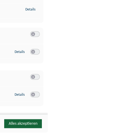
zu Identifikation von Endgeräten anhand automatisch übermittelte
Details
Switch zum Einwilligen bzw. Ablehnen der Kategorie Analyse / 
zu Google Analytics
Details
Switch zum Einwilligen bzw. Ablehnen des Dienstes Google Ana
Switch zum Einwilligen bzw. Ablehnen der Kategorie Sonstige 
zu YouTube
Details
Switch zum Einwilligen bzw. Ablehnen des Dienstes YouTube
Alles akzeptieren