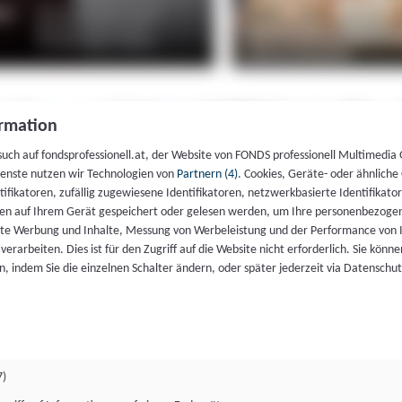
rmation
such auf fondsprofessionell.at, der Website von FONDS professionell Multimedia
ienste nutzen wir Technologien von
Partnern (4)
. Cookies, Geräte- oder ähnliche
entifikatoren, zufällig zugewiesene Identifikatoren, netzwerkbasierte Identifik
en auf Ihrem Gerät gespeichert oder gelesen werden, um Ihre personenbezogen
rte Werbung und Inhalte, Messung von Werbeleistung und der Performance von 
erarbeiten. Dies ist für den Zugriff auf die Website nicht erforderlich. Sie können
, indem Sie die einzelnen Schalter ändern, oder später jederzeit via Datenschu
7)