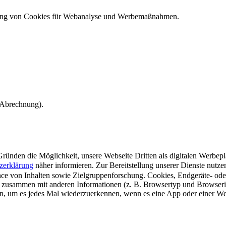
ndung von Cookies für Webanalyse und Werbemaßnahmen.
e Abrechnung).
ünden die Möglichkeit, unsere Webseite Dritten als digitalen Werbeplat
zerklärung
näher informieren.
Zur Bereitstellung unserer Dienste nutz
e von Inhalten sowie Zielgruppenforschung. Cookies, Endgeräte- ode
 zusammen mit anderen Informationen (z. B. Browsertyp und Browserin
n, um es jedes Mal wiederzuerkennen, wenn es eine App oder einer Webs