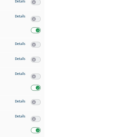
zu Speichern von oder Zugriff auf Informationen auf einem Endgerät
Details
Switch zum Einwilligen bzw. Ablehnen des Dienstes Speichern 
zu Verwendung reduzierter Daten zur Auswahl von Werbeanzeigen
Details
Switch zum Einwilligen bzw. Ablehnen des Dienstes Verwend
Switch zum Einwilligen bzw. Ablehnen des Dienstes Verwendu
zu Erstellung von Profilen für personalisierte Werbung
Details
Switch zum Einwilligen bzw. Ablehnen des Dienstes Erstellung 
zu Verwendung von Profilen zur Auswahl personalisierter Werbung
Details
Switch zum Einwilligen bzw. Ablehnen des Dienstes Verwendun
zu Messung der Werbeleistung
Details
Switch zum Einwilligen bzw. Ablehnen des Dienstes Messung 
Switch zum Einwilligen bzw. Ablehnen des Dienstes Messung d
zu Messung der Performance von Inhalten
Details
Switch zum Einwilligen bzw. Ablehnen des Dienstes Messung 
zu Analyse von Zielgruppen durch Statistiken oder Kombinationen von Dat
Details
Switch zum Einwilligen bzw. Ablehnen des Dienstes Analyse v
Switch zum Einwilligen bzw. Ablehnen des Dienstes Analyse v