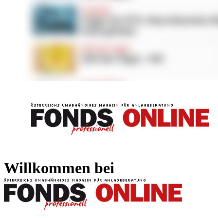
FONDS professionell
FONDS professi
Willkommen bei