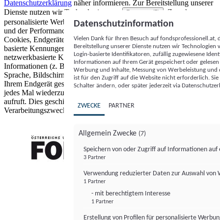
Datenschutzerklärung
näher informieren.
Zur Bereitstellung unserer
Dienste nutzen wir Technologien von
. Zwecke:
Partnern (5)
personalisierte Werbung und Inhalte, Messung von Werbeleistung
Datenschutzinformation
und der Performance von Inhalten sowie Zielgruppenforschung.
Vielen Dank für Ihren Besuch auf fondsprofessionell.at
Cookies, Endgeräte- oder ähnliche Online-Kennungen (z. B. login-
Bereitstellung unserer Dienste nutzen wir Technologien
basierte Kennungen, zufällig generierte Kennungen,
Login-basierte Identifikatoren, zufällig zugewiesene Id
netzwerkbasierte Kennungen) können zusammen mit anderen
Informationen auf Ihrem Gerät gespeichert oder gelese
Informationen (z. B. Browsertyp und Browserinformationen,
Werbung und Inhalte, Messung von Werbeleistung und d
Sprache, Bildschirmgröße, unterstützte Technologien usw.) auf
ist für den Zugriff auf die Website nicht erforderlich. S
Ihrem Endgerät gespeichert oder von dort ausgelesen werden, um es
Schalter ändern, oder später jederzeit via Datenschutzer
jedes Mal wiederzuerkennen, wenn es eine App oder einer Webseite
aufruft. Dies geschieht für einen oder mehrere der hier aufgeführten
ZWECKE
PARTNER
Verarbeitungszwecke.
Allgemein Zwecke
(7)
Speichern von oder Zugriff auf Informationen au
3 Partner
FONDS professionell
Verwendung reduzierter Daten zur Auswahl von
1 Partner
- mit berechtigtem Interesse
1 Partner
Erstellung von Profilen für personalisierte Werbu