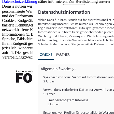
Datenschutzerklärung
näher informieren.
Zur Bereitstellung unserer
Dienste nutzen wir Technologien von
. Zwecke:
Partnern (5)
personalisierte Werbung und Inhalte, Messung von Werbeleistung
Datenschutzinformation
und der Performance von Inhalten sowie Zielgruppenforschung.
Vielen Dank für Ihren Besuch auf fondsprofessionell.at
Cookies, Endgeräte- oder ähnliche Online-Kennungen (z. B. login-
Bereitstellung unserer Dienste nutzen wir Technologien
basierte Kennungen, zufällig generierte Kennungen,
Login-basierte Identifikatoren, zufällig zugewiesene Id
netzwerkbasierte Kennungen) können zusammen mit anderen
Informationen auf Ihrem Gerät gespeichert oder gelese
Informationen (z. B. Browsertyp und Browserinformationen,
Werbung und Inhalte, Messung von Werbeleistung und d
Sprache, Bildschirmgröße, unterstützte Technologien usw.) auf
ist für den Zugriff auf die Website nicht erforderlich. S
Ihrem Endgerät gespeichert oder von dort ausgelesen werden, um es
Schalter ändern, oder später jederzeit via Datenschutzer
jedes Mal wiederzuerkennen, wenn es eine App oder einer Webseite
aufruft. Dies geschieht für einen oder mehrere der hier aufgeführten
ZWECKE
PARTNER
Verarbeitungszwecke.
Allgemein Zwecke
(7)
Speichern von oder Zugriff auf Informationen au
3 Partner
FONDS professionell
Verwendung reduzierter Daten zur Auswahl von
1 Partner
- mit berechtigtem Interesse
1 Partner
Erstellung von Profilen für personalisierte Werbu