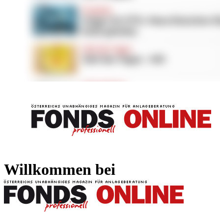
FONDS professionell
FONDS professi
Willkommen bei