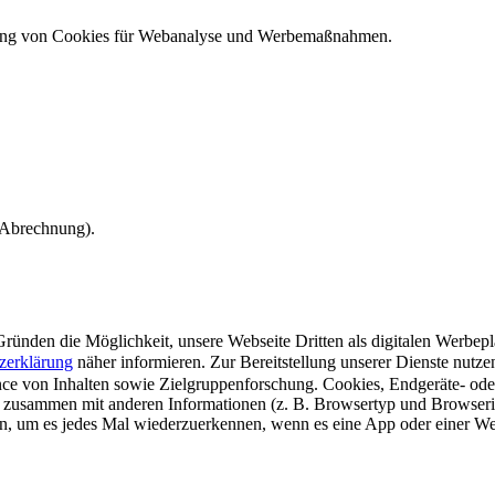
ndung von Cookies für Webanalyse und Werbemaßnahmen.
e Abrechnung).
ünden die Möglichkeit, unsere Webseite Dritten als digitalen Werbeplat
zerklärung
näher informieren.
Zur Bereitstellung unserer Dienste nutz
e von Inhalten sowie Zielgruppenforschung. Cookies, Endgeräte- ode
 zusammen mit anderen Informationen (z. B. Browsertyp und Browserin
n, um es jedes Mal wiederzuerkennen, wenn es eine App oder einer Webs