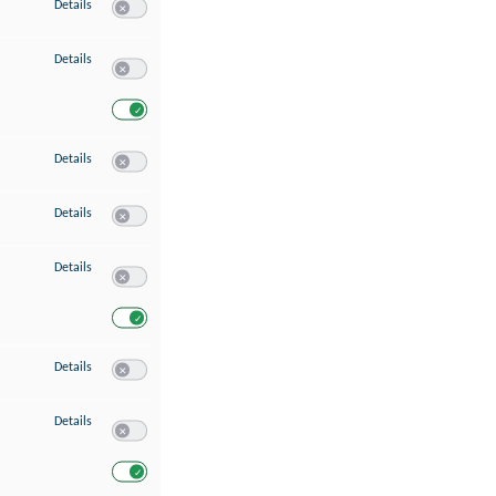
zu Speichern von oder Zugriff auf Informationen auf einem Endgerät
Details
Switch zum Einwilligen bzw. Ablehnen des Dienstes Speichern 
zu Verwendung reduzierter Daten zur Auswahl von Werbeanzeigen
Details
Switch zum Einwilligen bzw. Ablehnen des Dienstes Verwend
Switch zum Einwilligen bzw. Ablehnen des Dienstes Verwendu
zu Erstellung von Profilen für personalisierte Werbung
Details
Switch zum Einwilligen bzw. Ablehnen des Dienstes Erstellung 
zu Verwendung von Profilen zur Auswahl personalisierter Werbung
Details
Switch zum Einwilligen bzw. Ablehnen des Dienstes Verwendun
zu Messung der Werbeleistung
Details
Switch zum Einwilligen bzw. Ablehnen des Dienstes Messung 
Switch zum Einwilligen bzw. Ablehnen des Dienstes Messung d
zu Messung der Performance von Inhalten
Details
Switch zum Einwilligen bzw. Ablehnen des Dienstes Messung 
zu Analyse von Zielgruppen durch Statistiken oder Kombinationen von Dat
Details
Switch zum Einwilligen bzw. Ablehnen des Dienstes Analyse v
Switch zum Einwilligen bzw. Ablehnen des Dienstes Analyse v