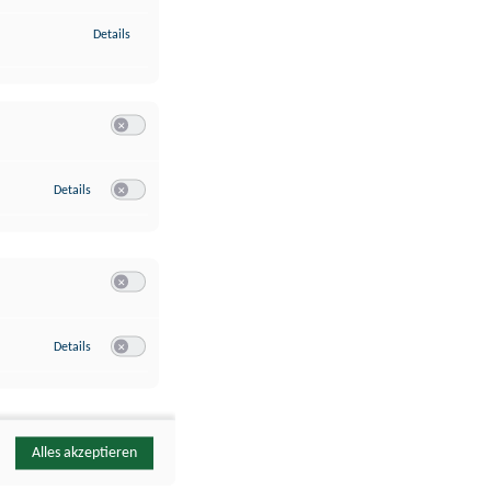
zu Identifikation von Endgeräten anhand automatisch übermittelte
Details
Switch zum Einwilligen bzw. Ablehnen der Kategorie Analyse / 
zu Google Analytics
Details
Switch zum Einwilligen bzw. Ablehnen des Dienstes Google Ana
Switch zum Einwilligen bzw. Ablehnen der Kategorie Sonstige 
zu YouTube
Details
Switch zum Einwilligen bzw. Ablehnen des Dienstes YouTube
Alles akzeptieren