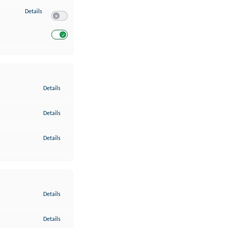
zu Entwicklung und Verbesserung der Angebote
Details
Switch zum Einwilligen bzw. Ablehnen des Dienstes Entwickl
Switch zum Einwilligen bzw. Ablehnen des Dienstes Entwicklu
zu Gewährleistung der Sicherheit, Verhinderung und Aufdeckung v
Details
zu Bereitstellung und Anzeige von Werbung und Inhalten
Details
zu Ihre Entscheidungen zum Datenschutz speichern und übermittel
Details
zu Abgleichung und Kombination von Daten aus unterschiedlichen 
Details
zu Verknüpfung verschiedener Endgeräte
Details