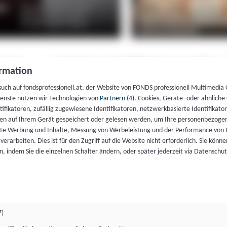
rmation
such auf fondsprofessionell.at, der Website von FONDS professionell Multimedia
ienste nutzen wir Technologien von
Partnern (4)
. Cookies, Geräte- oder ähnliche
entifikatoren, zufällig zugewiesene Identifikatoren, netzwerkbasierte Identifik
en auf Ihrem Gerät gespeichert oder gelesen werden, um Ihre personenbezogen
rte Werbung und Inhalte, Messung von Werbeleistung und der Performance von 
erarbeiten. Dies ist für den Zugriff auf die Website nicht erforderlich. Sie können
, indem Sie die einzelnen Schalter ändern, oder später jederzeit via Datenschu
7)