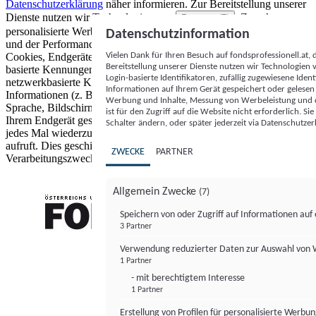
Datenschutzerklärung
näher informieren.
Zur Bereitstellung unserer
Dienste nutzen wir Technologien von
. Zwecke:
Partnern (5)
personalisierte Werbung und Inhalte, Messung von Werbeleistung
Datenschutzinformation
und der Performance von Inhalten sowie Zielgruppenforschung.
Vielen Dank für Ihren Besuch auf fondsprofessionell.at
Cookies, Endgeräte- oder ähnliche Online-Kennungen (z. B. login-
Bereitstellung unserer Dienste nutzen wir Technologien
basierte Kennungen, zufällig generierte Kennungen,
Login-basierte Identifikatoren, zufällig zugewiesene Id
netzwerkbasierte Kennungen) können zusammen mit anderen
Informationen auf Ihrem Gerät gespeichert oder gelese
Informationen (z. B. Browsertyp und Browserinformationen,
Werbung und Inhalte, Messung von Werbeleistung und d
Sprache, Bildschirmgröße, unterstützte Technologien usw.) auf
ist für den Zugriff auf die Website nicht erforderlich. S
Ihrem Endgerät gespeichert oder von dort ausgelesen werden, um es
Schalter ändern, oder später jederzeit via Datenschutzer
jedes Mal wiederzuerkennen, wenn es eine App oder einer Webseite
aufruft. Dies geschieht für einen oder mehrere der hier aufgeführten
ZWECKE
PARTNER
Verarbeitungszwecke.
Allgemein Zwecke
(7)
Speichern von oder Zugriff auf Informationen au
3 Partner
FONDS professionell
Verwendung reduzierter Daten zur Auswahl von
1 Partner
- mit berechtigtem Interesse
1 Partner
Erstellung von Profilen für personalisierte Werbu