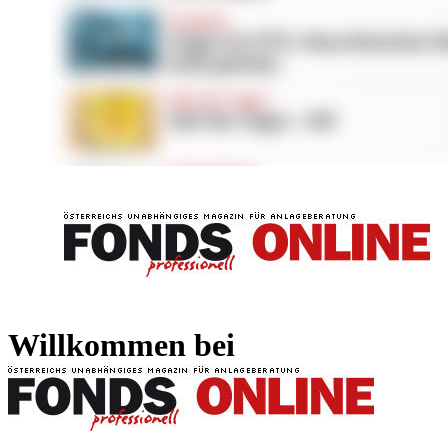
FONDS professionell
FONDS professi
Willkommen bei