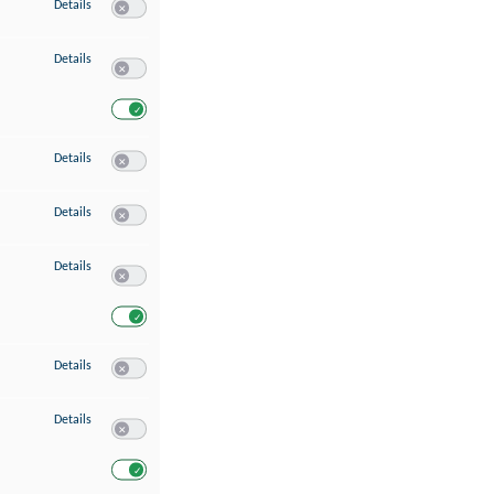
zu Speichern von oder Zugriff auf Informationen auf einem Endgerät
Details
Switch zum Einwilligen bzw. Ablehnen des Dienstes Speichern 
zu Verwendung reduzierter Daten zur Auswahl von Werbeanzeigen
Details
Switch zum Einwilligen bzw. Ablehnen des Dienstes Verwend
Switch zum Einwilligen bzw. Ablehnen des Dienstes Verwendu
zu Erstellung von Profilen für personalisierte Werbung
Details
Switch zum Einwilligen bzw. Ablehnen des Dienstes Erstellung 
zu Verwendung von Profilen zur Auswahl personalisierter Werbung
Details
Switch zum Einwilligen bzw. Ablehnen des Dienstes Verwendun
zu Messung der Werbeleistung
Details
Switch zum Einwilligen bzw. Ablehnen des Dienstes Messung 
Switch zum Einwilligen bzw. Ablehnen des Dienstes Messung d
zu Messung der Performance von Inhalten
Details
Switch zum Einwilligen bzw. Ablehnen des Dienstes Messung 
zu Analyse von Zielgruppen durch Statistiken oder Kombinationen von Dat
Details
Switch zum Einwilligen bzw. Ablehnen des Dienstes Analyse v
Switch zum Einwilligen bzw. Ablehnen des Dienstes Analyse v