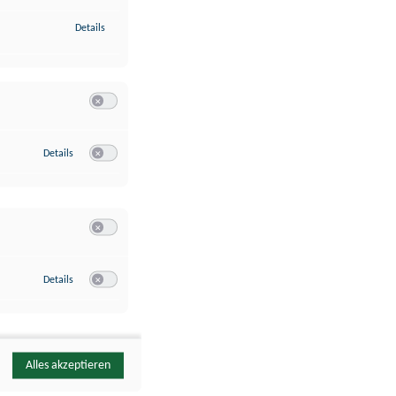
zu Identifikation von Endgeräten anhand automatisch übermittelte
Details
Switch zum Einwilligen bzw. Ablehnen der Kategorie Analyse / 
zu Google Analytics
Details
Switch zum Einwilligen bzw. Ablehnen des Dienstes Google Ana
Switch zum Einwilligen bzw. Ablehnen der Kategorie Sonstige 
zu YouTube
Details
Switch zum Einwilligen bzw. Ablehnen des Dienstes YouTube
Alles akzeptieren