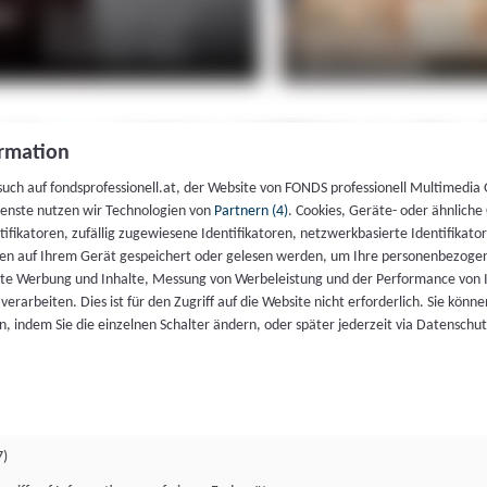
rmation
such auf fondsprofessionell.at, der Website von FONDS professionell Multimedia
ienste nutzen wir Technologien von
Partnern (4)
. Cookies, Geräte- oder ähnliche
entifikatoren, zufällig zugewiesene Identifikatoren, netzwerkbasierte Identifik
en auf Ihrem Gerät gespeichert oder gelesen werden, um Ihre personenbezogen
rte Werbung und Inhalte, Messung von Werbeleistung und der Performance von 
erarbeiten. Dies ist für den Zugriff auf die Website nicht erforderlich. Sie können
, indem Sie die einzelnen Schalter ändern, oder später jederzeit via Datenschu
7)