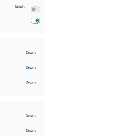
zu Entwicklung und Verbesserung der Angebote
Details
Switch zum Einwilligen bzw. Ablehnen des Dienstes Entwickl
Switch zum Einwilligen bzw. Ablehnen des Dienstes Entwicklu
zu Gewährleistung der Sicherheit, Verhinderung und Aufdeckung v
Details
zu Bereitstellung und Anzeige von Werbung und Inhalten
Details
zu Ihre Entscheidungen zum Datenschutz speichern und übermittel
Details
zu Abgleichung und Kombination von Daten aus unterschiedlichen 
Details
zu Verknüpfung verschiedener Endgeräte
Details