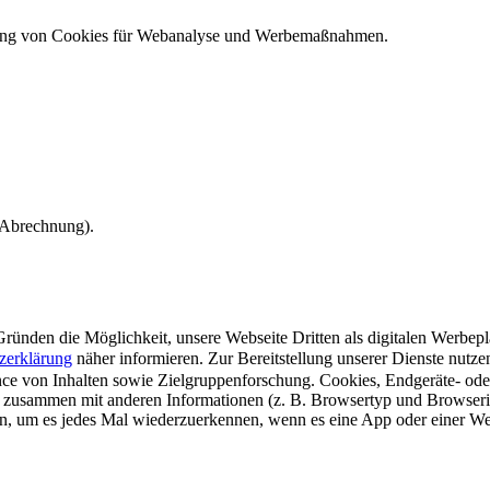
ndung von Cookies für Webanalyse und Werbemaßnahmen.
e Abrechnung).
ünden die Möglichkeit, unsere Webseite Dritten als digitalen Werbeplat
zerklärung
näher informieren.
Zur Bereitstellung unserer Dienste nutz
e von Inhalten sowie Zielgruppenforschung. Cookies, Endgeräte- ode
 zusammen mit anderen Informationen (z. B. Browsertyp und Browserin
n, um es jedes Mal wiederzuerkennen, wenn es eine App oder einer Webs