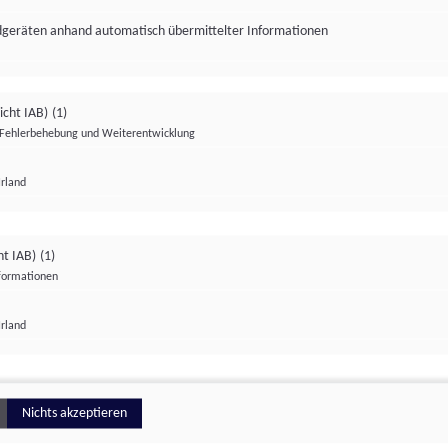
ndgeräten anhand automatisch übermittelter Informationen
icht IAB)
(1)
Fehlerbehebung und Weiterentwicklung
Irland
Impressum
Datenschutzerklärung
Datenschutzeinstellungen
ht IAB)
(1)
nformationen
Irland
ionell
Nichts akzeptieren