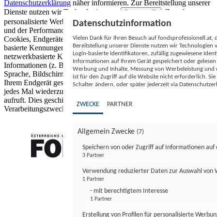
Datenschutzerklärung
näher informieren.
Zur Bereitstellung unserer
Dienste nutzen wir Technologien von
. Zwecke:
Partnern (5)
personalisierte Werbung und Inhalte, Messung von Werbeleistung
Datenschutzinformation
und der Performance von Inhalten sowie Zielgruppenforschung.
Vielen Dank für Ihren Besuch auf fondsprofessionell.at
Cookies, Endgeräte- oder ähnliche Online-Kennungen (z. B. login-
Bereitstellung unserer Dienste nutzen wir Technologien
basierte Kennungen, zufällig generierte Kennungen,
Login-basierte Identifikatoren, zufällig zugewiesene Id
netzwerkbasierte Kennungen) können zusammen mit anderen
Informationen auf Ihrem Gerät gespeichert oder gelese
Informationen (z. B. Browsertyp und Browserinformationen,
Werbung und Inhalte, Messung von Werbeleistung und d
Sprache, Bildschirmgröße, unterstützte Technologien usw.) auf
ist für den Zugriff auf die Website nicht erforderlich. S
Ihrem Endgerät gespeichert oder von dort ausgelesen werden, um es
Schalter ändern, oder später jederzeit via Datenschutzer
jedes Mal wiederzuerkennen, wenn es eine App oder einer Webseite
aufruft. Dies geschieht für einen oder mehrere der hier aufgeführten
ZWECKE
PARTNER
Verarbeitungszwecke.
Allgemein Zwecke
(7)
Speichern von oder Zugriff auf Informationen au
3 Partner
FONDS professionell
Verwendung reduzierter Daten zur Auswahl von
1 Partner
- mit berechtigtem Interesse
1 Partner
Erstellung von Profilen für personalisierte Werbu