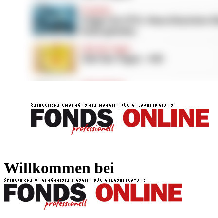
FONDS professionell
FONDS professi
Willkommen bei