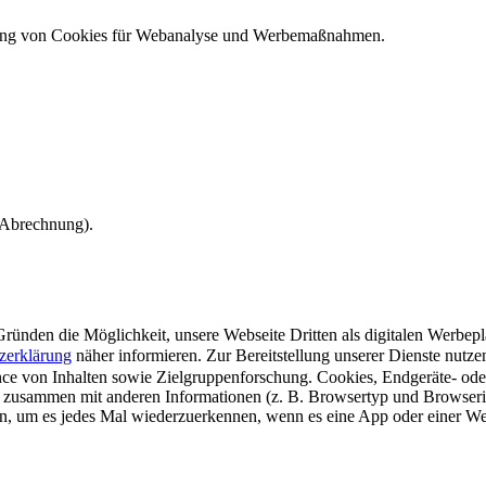
ndung von Cookies für Webanalyse und Werbemaßnahmen.
e Abrechnung).
ünden die Möglichkeit, unsere Webseite Dritten als digitalen Werbeplat
zerklärung
näher informieren.
Zur Bereitstellung unserer Dienste nutz
e von Inhalten sowie Zielgruppenforschung. Cookies, Endgeräte- ode
 zusammen mit anderen Informationen (z. B. Browsertyp und Browserin
n, um es jedes Mal wiederzuerkennen, wenn es eine App oder einer Webs