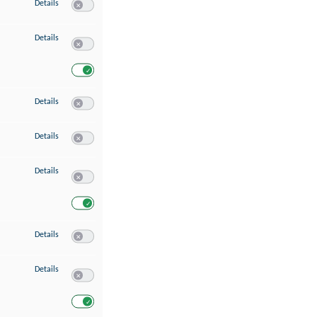
zu Speichern von oder Zugriff auf Informationen auf einem Endgerät
Details
Switch zum Einwilligen bzw. Ablehnen des Dienstes Speichern 
zu Verwendung reduzierter Daten zur Auswahl von Werbeanzeigen
Details
Switch zum Einwilligen bzw. Ablehnen des Dienstes Verwend
Switch zum Einwilligen bzw. Ablehnen des Dienstes Verwendu
zu Erstellung von Profilen für personalisierte Werbung
Details
Switch zum Einwilligen bzw. Ablehnen des Dienstes Erstellung 
zu Verwendung von Profilen zur Auswahl personalisierter Werbung
Details
Switch zum Einwilligen bzw. Ablehnen des Dienstes Verwendun
zu Messung der Werbeleistung
Details
Switch zum Einwilligen bzw. Ablehnen des Dienstes Messung 
Switch zum Einwilligen bzw. Ablehnen des Dienstes Messung d
zu Messung der Performance von Inhalten
Details
Switch zum Einwilligen bzw. Ablehnen des Dienstes Messung 
zu Analyse von Zielgruppen durch Statistiken oder Kombinationen von Dat
Details
Switch zum Einwilligen bzw. Ablehnen des Dienstes Analyse v
Switch zum Einwilligen bzw. Ablehnen des Dienstes Analyse v