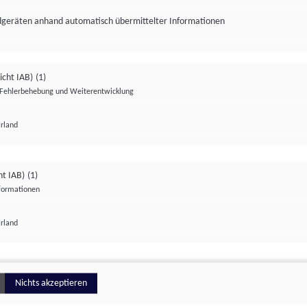
ndgeräten anhand automatisch übermittelter Informationen
icht IAB)
(1)
Fehlerbehebung und Weiterentwicklung
Irland
Impressum
Datenschutzerklärung
Datenschutzeinstellungen
ht IAB)
(1)
nformationen
Irland
ionell
Nichts akzeptieren