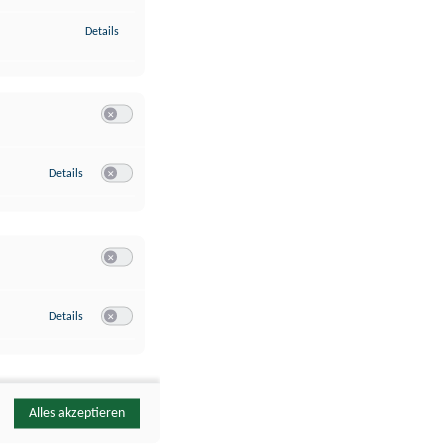
zu Identifikation von Endgeräten anhand automatisch übermittelte
Details
Switch zum Einwilligen bzw. Ablehnen der Kategorie Analyse / 
zu Google Analytics
Details
Switch zum Einwilligen bzw. Ablehnen des Dienstes Google Ana
Switch zum Einwilligen bzw. Ablehnen der Kategorie Sonstige 
zu YouTube
Details
Switch zum Einwilligen bzw. Ablehnen des Dienstes YouTube
Alles akzeptieren