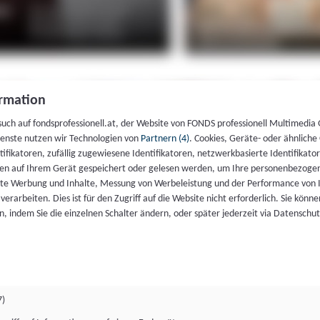
rmation
such auf fondsprofessionell.at, der Website von FONDS professionell Multimedia
ienste nutzen wir Technologien von
Partnern (4)
. Cookies, Geräte- oder ähnliche
entifikatoren, zufällig zugewiesene Identifikatoren, netzwerkbasierte Identifik
en auf Ihrem Gerät gespeichert oder gelesen werden, um Ihre personenbezogen
rte Werbung und Inhalte, Messung von Werbeleistung und der Performance von 
erarbeiten. Dies ist für den Zugriff auf die Website nicht erforderlich. Sie können
, indem Sie die einzelnen Schalter ändern, oder später jederzeit via Datenschu
7)