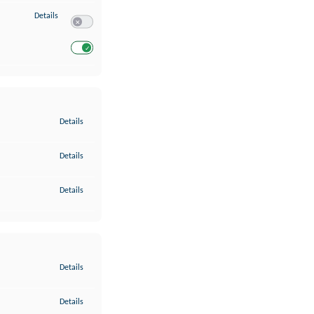
zu Entwicklung und Verbesserung der Angebote
Details
Switch zum Einwilligen bzw. Ablehnen des Dienstes Entwickl
Switch zum Einwilligen bzw. Ablehnen des Dienstes Entwicklu
zu Gewährleistung der Sicherheit, Verhinderung und Aufdeckung v
Details
zu Bereitstellung und Anzeige von Werbung und Inhalten
Details
zu Ihre Entscheidungen zum Datenschutz speichern und übermittel
Details
zu Abgleichung und Kombination von Daten aus unterschiedlichen 
Details
zu Verknüpfung verschiedener Endgeräte
Details