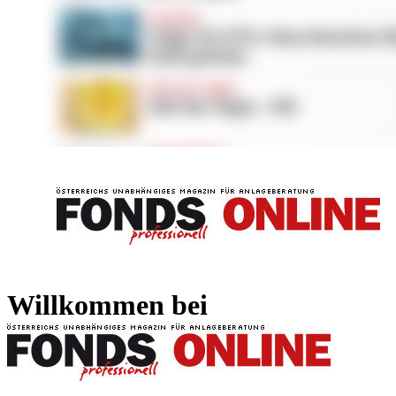
FONDS professionell
FONDS professi
Willkommen bei