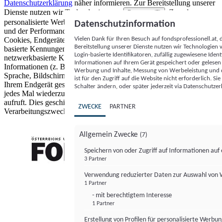
Datenschutzerklärung
näher informieren.
Zur Bereitstellung unserer
Dienste nutzen wir Technologien von
. Zwecke:
Partnern (5)
personalisierte Werbung und Inhalte, Messung von Werbeleistung
Datenschutzinformation
und der Performance von Inhalten sowie Zielgruppenforschung.
Vielen Dank für Ihren Besuch auf fondsprofessionell.at
Cookies, Endgeräte- oder ähnliche Online-Kennungen (z. B. login-
Bereitstellung unserer Dienste nutzen wir Technologien
basierte Kennungen, zufällig generierte Kennungen,
Login-basierte Identifikatoren, zufällig zugewiesene Id
netzwerkbasierte Kennungen) können zusammen mit anderen
Informationen auf Ihrem Gerät gespeichert oder gelese
Informationen (z. B. Browsertyp und Browserinformationen,
Werbung und Inhalte, Messung von Werbeleistung und d
Sprache, Bildschirmgröße, unterstützte Technologien usw.) auf
ist für den Zugriff auf die Website nicht erforderlich. S
Ihrem Endgerät gespeichert oder von dort ausgelesen werden, um es
Schalter ändern, oder später jederzeit via Datenschutzer
jedes Mal wiederzuerkennen, wenn es eine App oder einer Webseite
aufruft. Dies geschieht für einen oder mehrere der hier aufgeführten
ZWECKE
PARTNER
Verarbeitungszwecke.
Allgemein Zwecke
(7)
Speichern von oder Zugriff auf Informationen au
3 Partner
FONDS professionell
Verwendung reduzierter Daten zur Auswahl von
1 Partner
- mit berechtigtem Interesse
1 Partner
Erstellung von Profilen für personalisierte Werbu