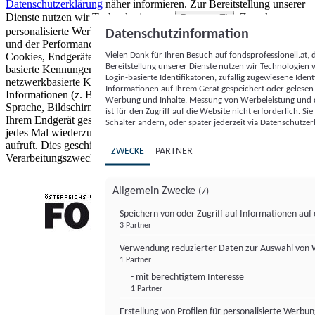
Datenschutzerklärung
näher informieren.
Zur Bereitstellung unserer
Dienste nutzen wir Technologien von
. Zwecke:
Partnern (5)
personalisierte Werbung und Inhalte, Messung von Werbeleistung
Datenschutzinformation
und der Performance von Inhalten sowie Zielgruppenforschung.
Vielen Dank für Ihren Besuch auf fondsprofessionell.at
Cookies, Endgeräte- oder ähnliche Online-Kennungen (z. B. login-
Bereitstellung unserer Dienste nutzen wir Technologien
basierte Kennungen, zufällig generierte Kennungen,
Login-basierte Identifikatoren, zufällig zugewiesene Id
netzwerkbasierte Kennungen) können zusammen mit anderen
Informationen auf Ihrem Gerät gespeichert oder gelese
Informationen (z. B. Browsertyp und Browserinformationen,
Werbung und Inhalte, Messung von Werbeleistung und d
Sprache, Bildschirmgröße, unterstützte Technologien usw.) auf
ist für den Zugriff auf die Website nicht erforderlich. S
Ihrem Endgerät gespeichert oder von dort ausgelesen werden, um es
Schalter ändern, oder später jederzeit via Datenschutzer
jedes Mal wiederzuerkennen, wenn es eine App oder einer Webseite
aufruft. Dies geschieht für einen oder mehrere der hier aufgeführten
ZWECKE
PARTNER
Verarbeitungszwecke.
Allgemein Zwecke
(7)
Speichern von oder Zugriff auf Informationen au
3 Partner
FONDS professionell
Verwendung reduzierter Daten zur Auswahl von
1 Partner
- mit berechtigtem Interesse
1 Partner
Erstellung von Profilen für personalisierte Werbu