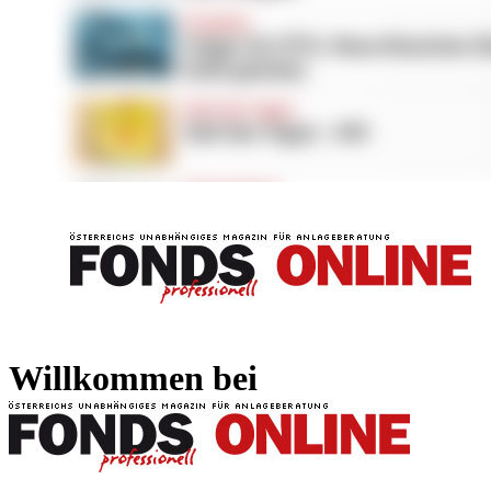
FONDS professionell
FONDS professi
Willkommen bei