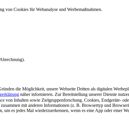
ndung von Cookies für Webanalyse und Werbemaßnahmen.
e Abrechnung).
ünden die Möglichkeit, unsere Webseite Dritten als digitalen Werbeplat
zerklärung
näher informieren.
Zur Bereitstellung unserer Dienste nutz
e von Inhalten sowie Zielgruppenforschung. Cookies, Endgeräte- ode
 zusammen mit anderen Informationen (z. B. Browsertyp und Browserin
n, um es jedes Mal wiederzuerkennen, wenn es eine App oder einer Webs