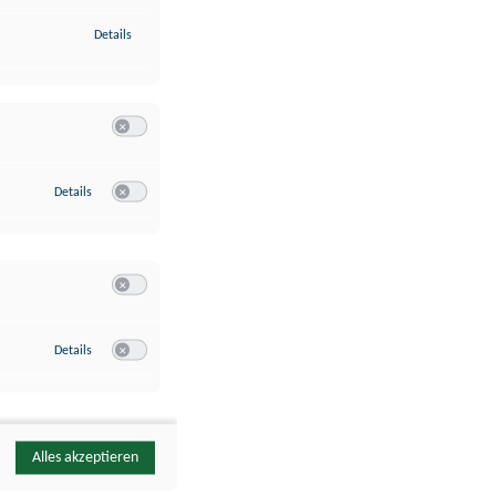
zu Identifikation von Endgeräten anhand automatisch übermittelte
Details
Switch zum Einwilligen bzw. Ablehnen der Kategorie Analyse / 
zu Google Analytics
Details
Switch zum Einwilligen bzw. Ablehnen des Dienstes Google Ana
Switch zum Einwilligen bzw. Ablehnen der Kategorie Sonstige 
zu YouTube
Details
Switch zum Einwilligen bzw. Ablehnen des Dienstes YouTube
Alles akzeptieren