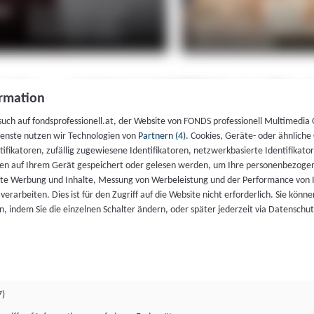
rmation
such auf fondsprofessionell.at, der Website von FONDS professionell Multimedia
ienste nutzen wir Technologien von
Partnern (4)
. Cookies, Geräte- oder ähnliche
entifikatoren, zufällig zugewiesene Identifikatoren, netzwerkbasierte Identifik
en auf Ihrem Gerät gespeichert oder gelesen werden, um Ihre personenbezogen
rte Werbung und Inhalte, Messung von Werbeleistung und der Performance von 
erarbeiten. Dies ist für den Zugriff auf die Website nicht erforderlich. Sie können
, indem Sie die einzelnen Schalter ändern, oder später jederzeit via Datenschu
7)