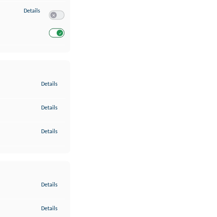
zu Entwicklung und Verbesserung der Angebote
Details
Switch zum Einwilligen bzw. Ablehnen des Dienstes Entwickl
Switch zum Einwilligen bzw. Ablehnen des Dienstes Entwicklu
zu Gewährleistung der Sicherheit, Verhinderung und Aufdeckung v
Details
zu Bereitstellung und Anzeige von Werbung und Inhalten
Details
zu Ihre Entscheidungen zum Datenschutz speichern und übermittel
Details
zu Abgleichung und Kombination von Daten aus unterschiedlichen 
Details
zu Verknüpfung verschiedener Endgeräte
Details