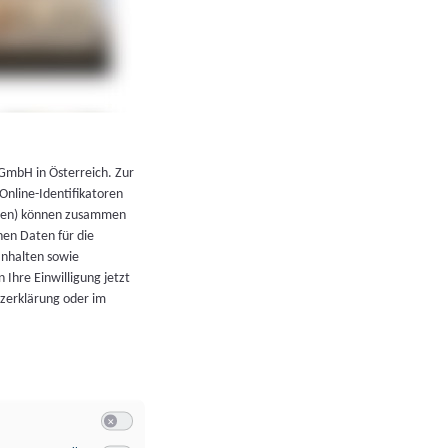
←
Zurück zur Übersicht
 GmbH in Österreich. Zur
 Online-Identifikatoren
atoren) können zusammen
en Daten für die
Inhalten sowie
 Ihre Einwilligung jetzt
tzerklärung oder im
Switch zum Einwilligen bzw. Ablehnen der Kategorie Allgeme