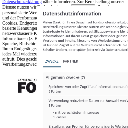
Datenschutzerklärung
näher informieren.
Zur Bereitstellung unserer
Dienste nutzen wir Technologien von
. Zwecke:
Partnern (5)
personalisierte Werbung und Inhalte, Messung von Werbeleistung
Datenschutzinformation
und der Performance von Inhalten sowie Zielgruppenforschung.
Vielen Dank für Ihren Besuch auf fondsprofessionell.at
Cookies, Endgeräte- oder ähnliche Online-Kennungen (z. B. login-
Bereitstellung unserer Dienste nutzen wir Technologien
basierte Kennungen, zufällig generierte Kennungen,
Login-basierte Identifikatoren, zufällig zugewiesene Id
netzwerkbasierte Kennungen) können zusammen mit anderen
Informationen auf Ihrem Gerät gespeichert oder gelese
Informationen (z. B. Browsertyp und Browserinformationen,
Werbung und Inhalte, Messung von Werbeleistung und d
Sprache, Bildschirmgröße, unterstützte Technologien usw.) auf
ist für den Zugriff auf die Website nicht erforderlich. S
Ihrem Endgerät gespeichert oder von dort ausgelesen werden, um es
Schalter ändern, oder später jederzeit via Datenschutzer
jedes Mal wiederzuerkennen, wenn es eine App oder einer Webseite
aufruft. Dies geschieht für einen oder mehrere der hier aufgeführten
ZWECKE
PARTNER
Verarbeitungszwecke.
Allgemein Zwecke
(7)
Speichern von oder Zugriff auf Informationen au
3 Partner
FONDS professionell
Verwendung reduzierter Daten zur Auswahl von
1 Partner
- mit berechtigtem Interesse
1 Partner
Erstellung von Profilen für personalisierte Werbu