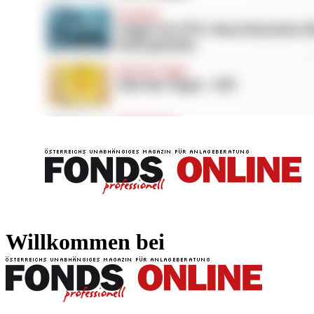
FONDS professionell
FONDS professi
Willkommen bei