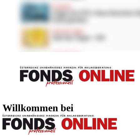
FONDS professionell
FONDS professi
Willkommen bei