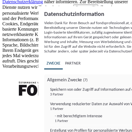
Datenschutzerklärung
näher informieren.
Zur Bereitstellung unserer
Dienste nutzen wir Technologien von
. Zwecke:
Partnern (5)
personalisierte Werbung und Inhalte, Messung von Werbeleistung
Datenschutzinformation
und der Performance von Inhalten sowie Zielgruppenforschung.
Vielen Dank für Ihren Besuch auf fondsprofessionell.at
Cookies, Endgeräte- oder ähnliche Online-Kennungen (z. B. login-
Bereitstellung unserer Dienste nutzen wir Technologien
basierte Kennungen, zufällig generierte Kennungen,
Login-basierte Identifikatoren, zufällig zugewiesene Id
netzwerkbasierte Kennungen) können zusammen mit anderen
Informationen auf Ihrem Gerät gespeichert oder gelese
Informationen (z. B. Browsertyp und Browserinformationen,
Werbung und Inhalte, Messung von Werbeleistung und d
Sprache, Bildschirmgröße, unterstützte Technologien usw.) auf
ist für den Zugriff auf die Website nicht erforderlich. S
Ihrem Endgerät gespeichert oder von dort ausgelesen werden, um es
Schalter ändern, oder später jederzeit via Datenschutzer
jedes Mal wiederzuerkennen, wenn es eine App oder einer Webseite
aufruft. Dies geschieht für einen oder mehrere der hier aufgeführten
ZWECKE
PARTNER
Verarbeitungszwecke.
Allgemein Zwecke
(7)
Speichern von oder Zugriff auf Informationen au
3 Partner
FONDS professionell
Verwendung reduzierter Daten zur Auswahl von
1 Partner
- mit berechtigtem Interesse
1 Partner
Erstellung von Profilen für personalisierte Werbu