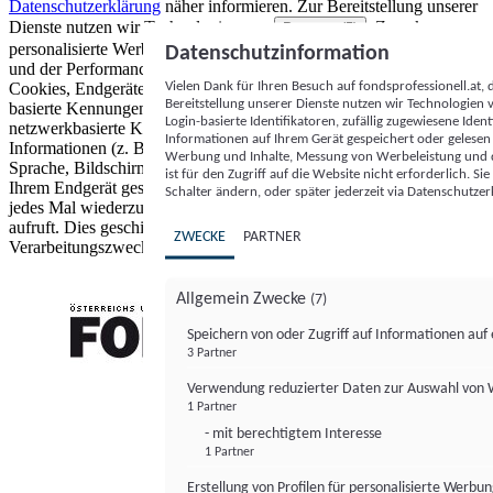
Datenschutzerklärung
näher informieren.
Zur Bereitstellung unserer
Dienste nutzen wir Technologien von
. Zwecke:
Partnern (5)
personalisierte Werbung und Inhalte, Messung von Werbeleistung
Datenschutzinformation
und der Performance von Inhalten sowie Zielgruppenforschung.
Vielen Dank für Ihren Besuch auf fondsprofessionell.at
Cookies, Endgeräte- oder ähnliche Online-Kennungen (z. B. login-
Bereitstellung unserer Dienste nutzen wir Technologien
basierte Kennungen, zufällig generierte Kennungen,
Login-basierte Identifikatoren, zufällig zugewiesene Id
netzwerkbasierte Kennungen) können zusammen mit anderen
Informationen auf Ihrem Gerät gespeichert oder gelese
Informationen (z. B. Browsertyp und Browserinformationen,
Werbung und Inhalte, Messung von Werbeleistung und d
Sprache, Bildschirmgröße, unterstützte Technologien usw.) auf
ist für den Zugriff auf die Website nicht erforderlich. S
Ihrem Endgerät gespeichert oder von dort ausgelesen werden, um es
Schalter ändern, oder später jederzeit via Datenschutzer
jedes Mal wiederzuerkennen, wenn es eine App oder einer Webseite
aufruft. Dies geschieht für einen oder mehrere der hier aufgeführten
ZWECKE
PARTNER
Verarbeitungszwecke.
Allgemein Zwecke
(7)
Speichern von oder Zugriff auf Informationen au
3 Partner
FONDS professionell
Verwendung reduzierter Daten zur Auswahl von
1 Partner
- mit berechtigtem Interesse
1 Partner
Erstellung von Profilen für personalisierte Werbu