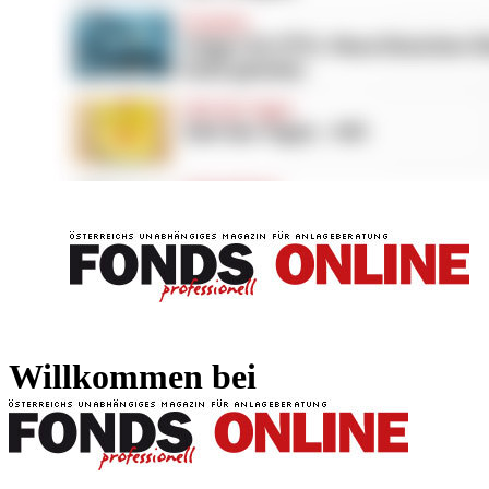
FONDS professionell
FONDS professi
Willkommen bei