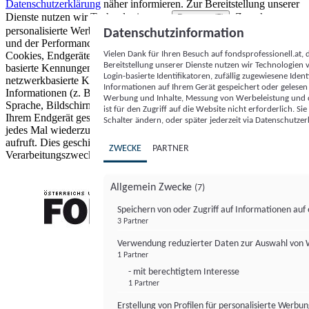
Datenschutzerklärung
näher informieren.
Zur Bereitstellung unserer
Dienste nutzen wir Technologien von
. Zwecke:
Partnern (5)
personalisierte Werbung und Inhalte, Messung von Werbeleistung
Datenschutzinformation
und der Performance von Inhalten sowie Zielgruppenforschung.
Vielen Dank für Ihren Besuch auf fondsprofessionell.at
Cookies, Endgeräte- oder ähnliche Online-Kennungen (z. B. login-
Bereitstellung unserer Dienste nutzen wir Technologien
basierte Kennungen, zufällig generierte Kennungen,
Login-basierte Identifikatoren, zufällig zugewiesene Id
netzwerkbasierte Kennungen) können zusammen mit anderen
Informationen auf Ihrem Gerät gespeichert oder gelese
Informationen (z. B. Browsertyp und Browserinformationen,
Werbung und Inhalte, Messung von Werbeleistung und d
Sprache, Bildschirmgröße, unterstützte Technologien usw.) auf
ist für den Zugriff auf die Website nicht erforderlich. S
Ihrem Endgerät gespeichert oder von dort ausgelesen werden, um es
Schalter ändern, oder später jederzeit via Datenschutzer
jedes Mal wiederzuerkennen, wenn es eine App oder einer Webseite
aufruft. Dies geschieht für einen oder mehrere der hier aufgeführten
ZWECKE
PARTNER
Verarbeitungszwecke.
Allgemein Zwecke
(7)
Speichern von oder Zugriff auf Informationen au
3 Partner
FONDS professionell
Verwendung reduzierter Daten zur Auswahl von
1 Partner
- mit berechtigtem Interesse
1 Partner
Erstellung von Profilen für personalisierte Werbu