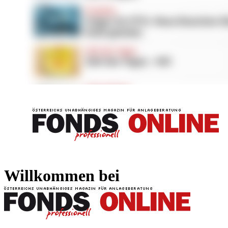
FONDS professionell
FONDS professi
Willkommen bei