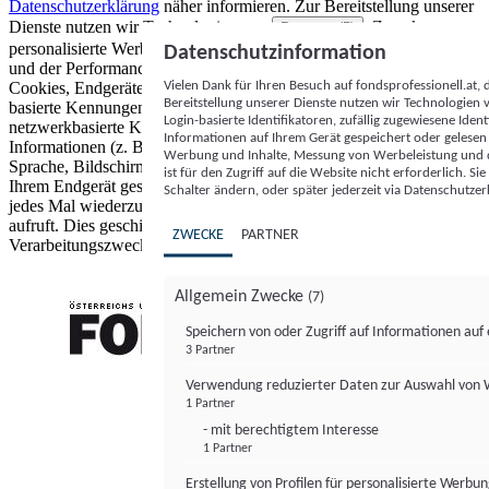
Datenschutzerklärung
näher informieren.
Zur Bereitstellung unserer
Dienste nutzen wir Technologien von
. Zwecke:
Partnern (5)
personalisierte Werbung und Inhalte, Messung von Werbeleistung
Datenschutzinformation
und der Performance von Inhalten sowie Zielgruppenforschung.
Vielen Dank für Ihren Besuch auf fondsprofessionell.at
Cookies, Endgeräte- oder ähnliche Online-Kennungen (z. B. login-
Bereitstellung unserer Dienste nutzen wir Technologien
basierte Kennungen, zufällig generierte Kennungen,
Login-basierte Identifikatoren, zufällig zugewiesene Id
netzwerkbasierte Kennungen) können zusammen mit anderen
Informationen auf Ihrem Gerät gespeichert oder gelese
Informationen (z. B. Browsertyp und Browserinformationen,
Werbung und Inhalte, Messung von Werbeleistung und d
Sprache, Bildschirmgröße, unterstützte Technologien usw.) auf
ist für den Zugriff auf die Website nicht erforderlich. S
Ihrem Endgerät gespeichert oder von dort ausgelesen werden, um es
Schalter ändern, oder später jederzeit via Datenschutzer
jedes Mal wiederzuerkennen, wenn es eine App oder einer Webseite
aufruft. Dies geschieht für einen oder mehrere der hier aufgeführten
ZWECKE
PARTNER
Verarbeitungszwecke.
Allgemein Zwecke
(7)
Speichern von oder Zugriff auf Informationen au
3 Partner
FONDS professionell
Verwendung reduzierter Daten zur Auswahl von
1 Partner
- mit berechtigtem Interesse
1 Partner
Erstellung von Profilen für personalisierte Werbu