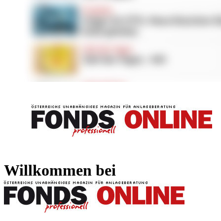
FONDS professionell
FONDS professi
Willkommen bei